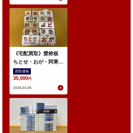
・
先
《宅配買取》愛称板
ちとせ・おが・阿寒・
よど 等
買取価格
35,000
円
2026.04.06
ゲ
ー
ジ