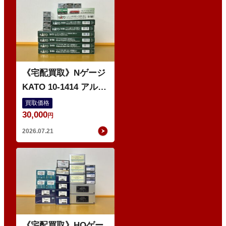
ゲ
ー
ジ
《宅配買取》Nゲージ
KATO 10-1414 アルプ
スの赤い客車 EWI な
買取価格
30,000
どの鉄道模型
円
2026.07.21
O
《宅配買取》HOゲー