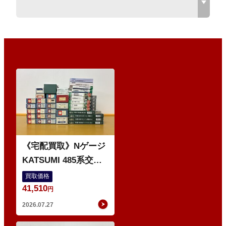
O
《宅配買取》Nゲージ
KATSUMI 485系交直
流特急型電車 などの
買取価格
41,510
鉄道模型
円
2026.07.27