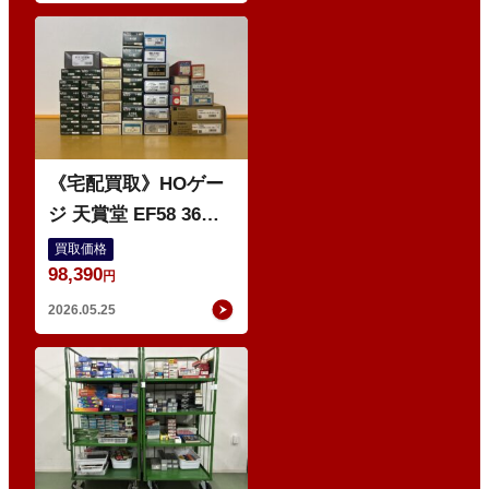
O
《宅配買取》HOゲー
ジ 天賞堂 EF58 36号
7窓 などの鉄道模型
買取価格
98,390
円
2026.05.25
O