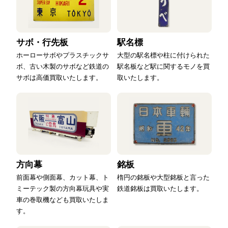
サボ・行先板
駅名標
ホーローサボやプラスチックサ
大型の駅名標や柱に付けられた
ボ、古い木製のサボなど鉄道の
駅名板など駅に関するモノを買
サボは高価買取いたします。
取いたします。
方向幕
銘板
前面幕や側面幕、カット幕、ト
楕円の銘板や大型銘板と言った
ミーテック製の方向幕玩具や実
鉄道銘板は買取いたします。
車の巻取機なども買取いたしま
す。