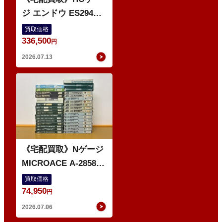
ジ エンドウ ES294
103系1200番代 東西線
買取価格
336,500
色 基本5輌 Nセット
円
などの鉄道模型
2026.07.13
ゲ
ー
ジ
《宅配買取》Nゲージ
MICROACE A-2858
京阪8000系 新塗装 な
買取価格
74,950
どの鉄道模型
円
2026.07.06