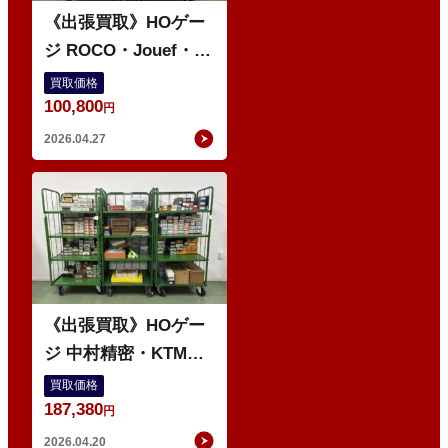
《出張買取》HOゲー
ジ ROCO・Jouef・
RIVAROSSI などの鉄
買取価格
100,800
道模型 多数
円
2026.04.27
O
《出張買取》HOゲー
ジ 中村精密・KTM・
珊瑚模型 などの鉄道
買取価格
187,380
模型 多数
円
2026.04.20