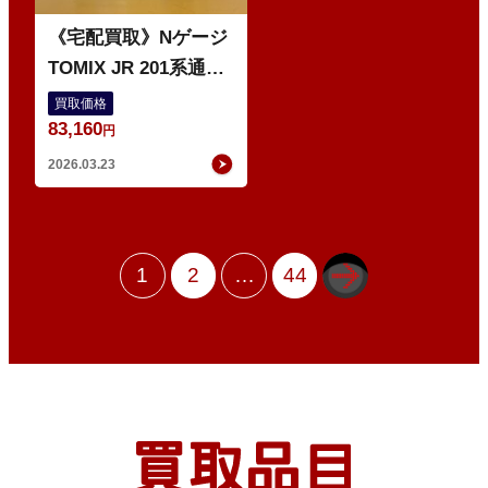
《宅配買取》Nゲージ
TOMIX JR 201系通勤
電車（中央線・分割編
買取価格
83,160
成）などの鉄道模型
円
多数
2026.03.23
1
2
…
44