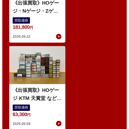
《出張買取》HOゲー
ジ・Nゲージ・Zゲー
ジ 鉄道模型 多数
買取価格
181,800
円
2026.06.22
O
《出張買取》HOゲー
ジ KTM 天賞堂 などの
鉄道模型
買取価格
63,300
円
2026.06.08