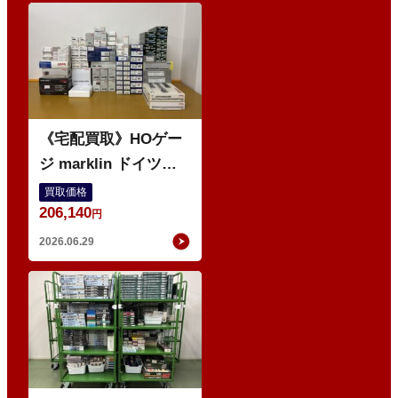
O
《宅配買取》HOゲー
ジ marklin ドイツ鉄
道 電気機関車 など 外
買取価格
206,140
国車両多数
円
2026.06.29
ゲ
ー
ジ