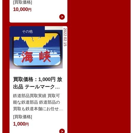
さい！ 鉄道本舗では、鉄
[買取価格]
道部品の買取を積極的にお
10,000
円
こなってお…
2022.02.15
その他
買取価格：1,000円 放
出品 テールマーク・
JR北海道・海峡
鉄道部品買取実績 買取可
能な鉄道部品 鉄道部品の
買取も鉄道本舗にお任せ下
さい！ 鉄道本舗では、鉄
[買取価格]
道部品の買取を積極的にお
1,000
円
こなってお…