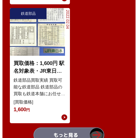
2022.02.04
鉄道部品
買取価格：1,600円 駅
名対象表・JR東日
本・プレート・まとめ
鉄道部品買取実績 買取可
能な鉄道部品 鉄道部品の
買取も鉄道本舗にお任せ下
さい！ 鉄道本舗では、鉄
[買取価格]
道部品の買取を積極的にお
1,600
円
こなってお…