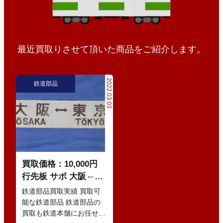
最近買取りさせて頂いた商品をご紹介します。
2022.03.03
鉄道部品
買取価格：10,000円
行先板 サボ 大阪⇔東
京 / 神戸⇔東京
鉄道部品買取実績 買取可
能な鉄道部品 鉄道部品の
買取も鉄道本舗にお任せ下