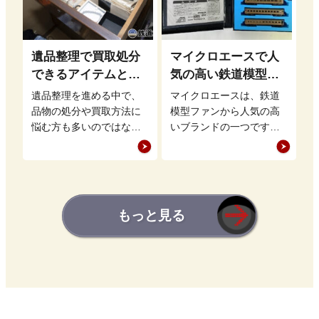
遺品整理で買取処分
マイクロエースで人
できるアイテムと
気の高い鉄道模型
は？鉄道グッズを高
は？高価買取の秘訣
遺品整理を進める中で、
マイクロエースは、鉄道
く売るポイントも
も解説
品物の処分や買取方法に
模型ファンから人気の高
悩む方も多いのではない
いブランドの一つです。
でしょうか。特に、まだ
その精密なデザインや幅
価値のある品物は適切に
広いラインナップは、初
買取に出すことで、新…
心者からコレクターま…
もっと見る