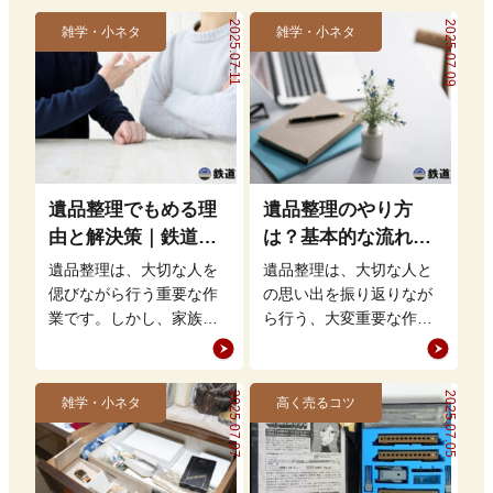
2025.07.11
2025.07.09
雑学・小ネタ
雑学・小ネタ
遺品整理でもめる理
遺品整理のやり方
由と解決策｜鉄道グ
は？基本的な流れを
ッズの整理方法もア
理解して買取・処分
遺品整理は、大切な人を
遺品整理は、大切な人と
ドバイス
をスムーズに進めよ
偲びながら行う重要な作
の思い出を振り返りなが
業です。しかし、家族間
ら行う、大変重要な作業
う
での意見の相違や思い出
です。しかし、どこから
の品をどう扱うかという
手をつければ良いのかや
問題から、もめること…
り方が分からず、途方…
2025.07.07
2025.07.05
雑学・小ネタ
高く売るコツ