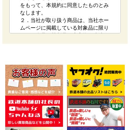
をもって、本規約に同意したものとみ
なします。
２．当社が取り扱う商品は、当社ホー
ムページに掲載している対象品に限り
ます。盗品、禁制品、廃棄物、違法な
手段で入手したものなどはお取り扱い
できません。
３．本サービスは、成年に達した方が
ご利用いただけます。未成年の方は、
法定代理人の承諾（署名・押印）を前
提としてお取引させていただきます。
■第二条（売買契約の成立）
ご利用者様による買取金額の承諾をも
って売買契約が成立し、代金の支払い
をもって商品の所有権が当社に移転す
るものとします。所有権移転後の返品