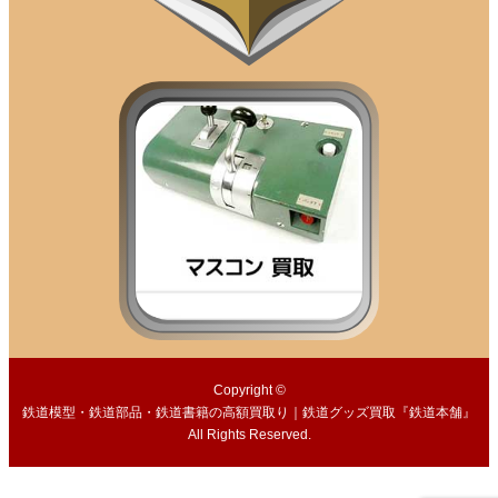
取商品と引き換えにお振り込みさせて
いただく場合がございます。
■第四条（商品のお預かり）
商品点数が多い場合やその場での査定
が困難な場合には、商品をお預かりす
る場合がございます。（出張買取およ
び持込買取のみ）
■第五条（査定結果と返送）
１．お見積書の有効期限は７日間で
す。期限を過ぎた場合、見積金額が変
動することがございます。
２．査定結果のご連絡後、１か月を経
Copyright ©
過してもご返信がない場合はご依頼品
鉄道模型・鉄道部品・鉄道書籍の高額買取り｜鉄道グッズ買取『鉄道本舗』
All Rights Reserved.
をご返送いたします（送料はご利用者
様負担）。返送後、受け取られずに当