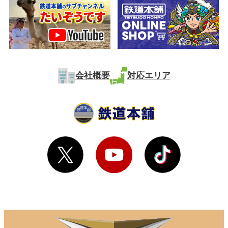
の申出は一切お受けできません。
■第三条（買取代金の支払）
当社は、以下のいずれかの方法にて当
該代金をお支払いいたします。
１．商品を一時お預かりし、後日査定
会社概要
対応エリア
金額をご提示し、ご利用者様の承諾を
いただいた後、ご利用者様本人名義の
金融機関へお振り込みいたします。
（手数料当社負担）
（口座の名義や番号相違等により、お
振り込みが遅れる場合がございます。
また、第六条４項の定めにより、ご承
諾後別途ご本人様確認が必要な場合が
ございます。）
２．出張買取の場合に限り、その場で
買取金額にご承諾いただいた際は、買