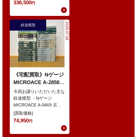
輌 Oセット …
336,500
円
2026.07.06
鉄道模型
《宅配買取》Nゲージ
MICROACE A-2858
京阪8000系 新塗装 な
今回お譲りいただいた主な
どの鉄道模型
鉄道模型 ・Nゲージ
MICROACE A-0669 京阪
8030系 ・Nゲージ
[買取価格]
GREENMAX 組立キ…
74,950
円