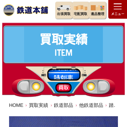
出張買取
宅配買取
遺品整理
HOME
買取実績
鉄道部品
他鉄道部品
踏切警報音発生器 スイッチ箱 増幅器 しゃ断器盤 鉄道部品