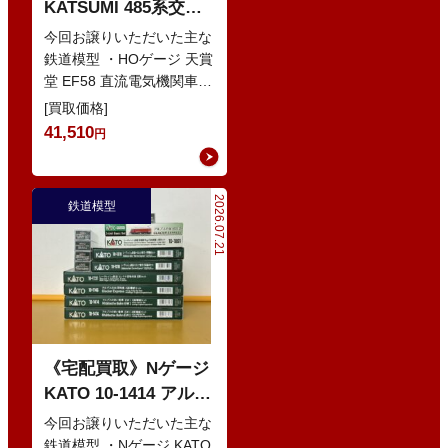
KATSUMI 485系交直
流特急型電車 などの
今回お譲りいただいた主な
鉄道模型
鉄道模型 ・HOゲージ 天賞
堂 EF58 直流電気機関車
・Nゲージ KATO 10-386
[買取価格]
285系0番…
41,510
円
2026.07.21
鉄道模型
《宅配買取》Nゲージ
KATO 10-1414 アルプ
スの赤い客車 EWI な
今回お譲りいただいた主な
どの鉄道模型
鉄道模型 ・Nゲージ KATO