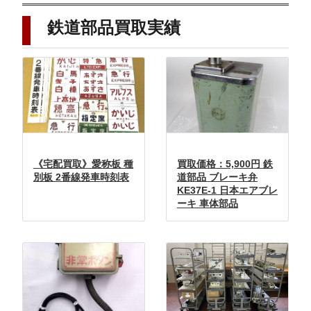
鉄道部品
買取実績
《宅配買取》愛称板 種
買取価格：5,900円 鉄
別板 2番線発車時刻表
道部品 ブレーキ弁
KE37E-1 日本エアブレ
ーキ 車体部品