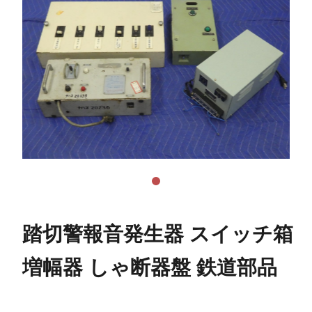
踏切警報音発生器 スイッチ箱
増幅器 しゃ断器盤 鉄道部品