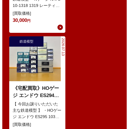
10-1318 1319 レーティッ
シュ鉄道 ベルニナ急行 ・
[買取価格]
Nゲージ K…
30,000
円
2026.07.13
鉄道模型
《宅配買取》HOゲー
ジ エンドウ ES294
103系1200番代 東西線
【 今回お譲りいただいた
色 基本5輌 Nセット
主な鉄道模型 】 ・HOゲー
ジ エンドウ ES295 103系
などの鉄道模型
1200番代 東西線色 中間5
[買取価格]