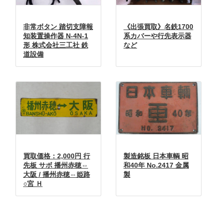
非常ボタン 踏切支障報
《出張買取》名鉄1700
知装置操作器 N-4N-1
系カバーや行先表示器
形 株式会社三工社 鉄
など
道設備
買取価格：2,000円 行
製造銘板 日本車輌 昭
先板 サボ 播州赤穂⇔
和40年 No.2417 金属
大阪 / 播州赤穂⇔姫路
製
○宮 Ｈ