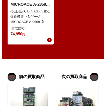
MICROACE A-2858
京阪8000系 新塗装 な
今回お譲りいただいた主な
どの鉄道模型
鉄道模型 ・Nゲージ
MICROACE A-0669 京阪
8030系 ・Nゲージ
[買取価格]
GREENMAX 組立キ…
74,950
円
前の買取商品
次の買取商品