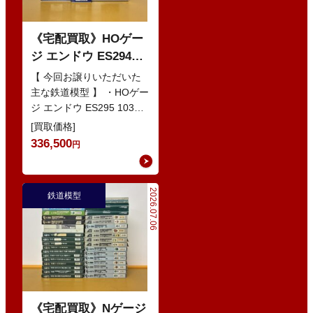
《宅配買取》HOゲー
ジ エンドウ ES294
103系1200番代 東西線
【 今回お譲りいただいた
色 基本5輌 Nセット
主な鉄道模型 】 ・HOゲー
ジ エンドウ ES295 103系
などの鉄道模型
1200番代 東西線色 中間5
[買取価格]
輌 Oセット …
336,500
円
2026.07.06
鉄道模型
《宅配買取》Nゲージ