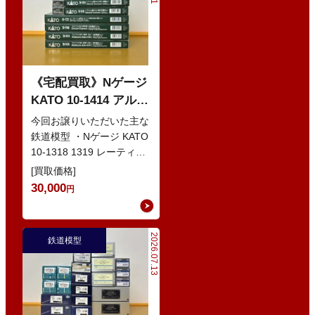
《宅配買取》Nゲージ
KATO 10-1414 アルプ
スの赤い客車 EWI な
今回お譲りいただいた主な
どの鉄道模型
鉄道模型 ・Nゲージ KATO
10-1318 1319 レーティッ
シュ鉄道 ベルニナ急行 ・
[買取価格]
Nゲージ K…
30,000
円
2026.07.13
鉄道模型