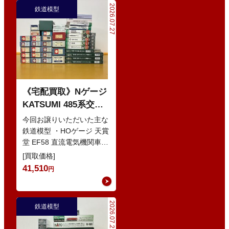
2026.07.27
鉄道模型
《宅配買取》Nゲージ
KATSUMI 485系交直
流特急型電車 などの
今回お譲りいただいた主な
鉄道模型
鉄道模型 ・HOゲージ 天賞
堂 EF58 直流電気機関車
・Nゲージ KATO 10-386
[買取価格]
285系0番…
41,510
円
2026.07.21
鉄道模型