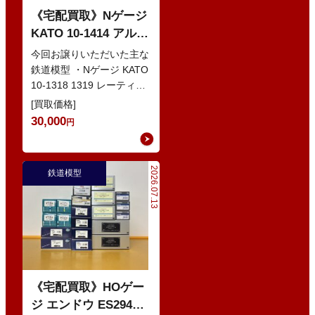
《宅配買取》Nゲージ
KATO 10-1414 アルプ
スの赤い客車 EWI な
今回お譲りいただいた主な
どの鉄道模型
鉄道模型 ・Nゲージ KATO
10-1318 1319 レーティッ
シュ鉄道 ベルニナ急行 ・
[買取価格]
Nゲージ K…
30,000
円
2026.07.13
鉄道模型
《宅配買取》HOゲー
ジ エンドウ ES294