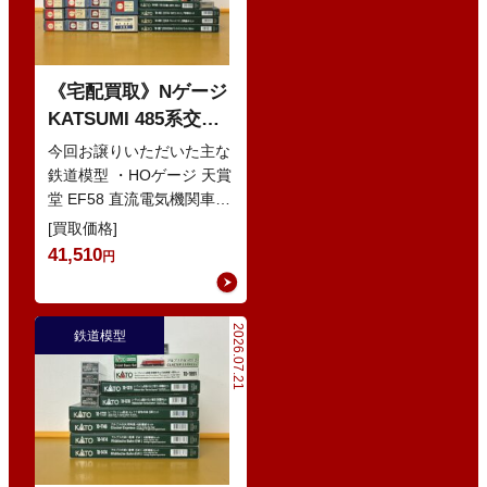
《宅配買取》Nゲージ
KATSUMI 485系交直
流特急型電車 などの
今回お譲りいただいた主な
鉄道模型
鉄道模型 ・HOゲージ 天賞
堂 EF58 直流電気機関車
・Nゲージ KATO 10-386
[買取価格]
285系0番…
41,510
円
2026.07.21
鉄道模型