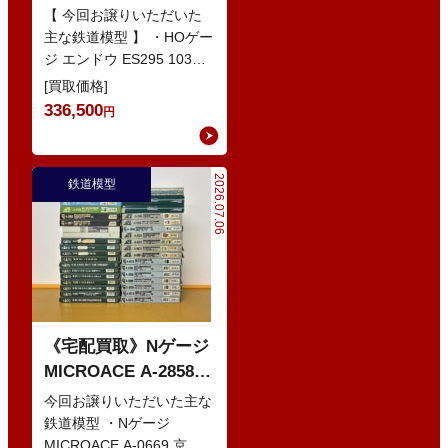
103系1200番代 東西線
【 今回お譲りいただいた
色 基本5輌 Nセット
主な鉄道模型 】 ・HOゲー
ジ エンドウ ES295 103系
などの鉄道模型
1200番代 東西線色 中間5
[買取価格]
輌 Oセット …
336,500
円
2026.07.06
鉄道模型
《宅配買取》Nゲージ
MICROACE A-2858
京阪8000系 新塗装 な
今回お譲りいただいた主な
どの鉄道模型
鉄道模型 ・Nゲージ
MICROACE A-0669 京阪