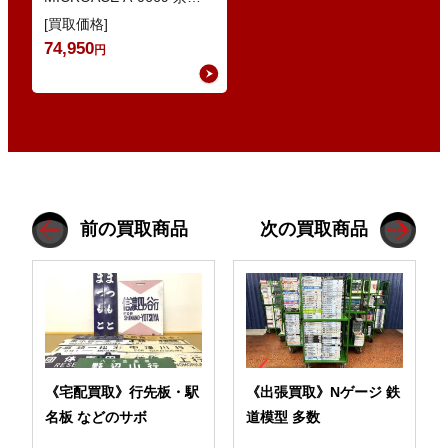
8030系 ・Nゲージ
[買取価格]
GREENMAX 組立キ…
74,950
円
前の買取商品
次の買取商品
《宅配買取》行先板・駅
《出張買取》Nゲージ 鉄
名板 などのサボ
道模型 多数