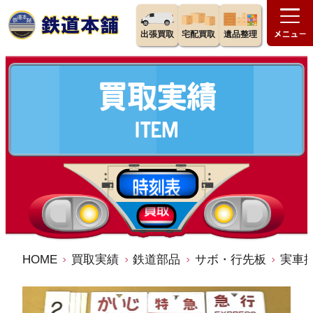
出張買取
宅配買取
遺品整理
HOME
買取実績
鉄道部品
サボ・行先板
実車