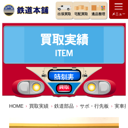
出張買取
宅配買取
遺品整理
HOME
買取実績
鉄道部品
サボ・行先板
実車