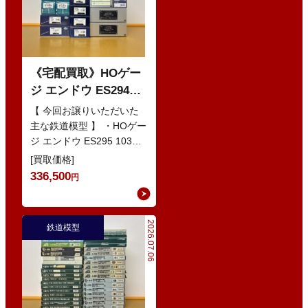
《宅配買取》HOゲー
ジ エンドウ ES294
103系1200番代 東西線
【 今回お譲りいただいた
色 基本5輌 Nセット
主な鉄道模型 】 ・HOゲー
ジ エンドウ ES295 103系
などの鉄道模型
1200番代 東西線色 中間5
[買取価格]
輌 Oセット …
336,500
円
2026.07.06
鉄道模型