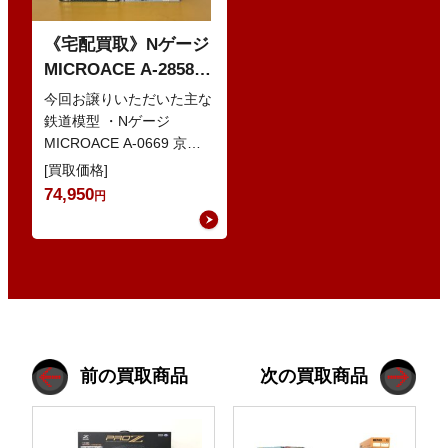
《宅配買取》Nゲージ
MICROACE A-2858
京阪8000系 新塗装 な
今回お譲りいただいた主な
どの鉄道模型
鉄道模型 ・Nゲージ
MICROACE A-0669 京阪
8030系 ・Nゲージ
[買取価格]
GREENMAX 組立キ…
74,950
円
前の買取商品
次の買取商品