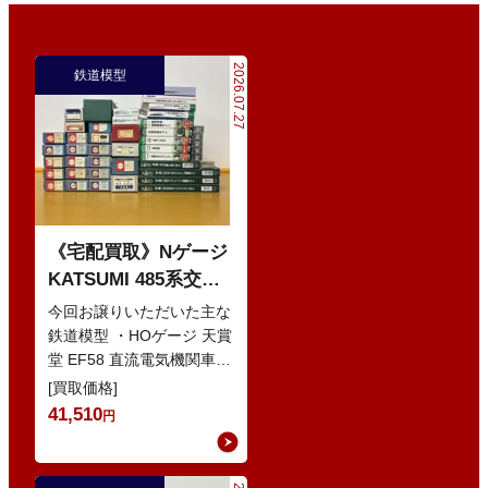
2026.07.27
鉄道模型
《宅配買取》Nゲージ
KATSUMI 485系交直
流特急型電車 などの
今回お譲りいただいた主な
鉄道模型
鉄道模型 ・HOゲージ 天賞
堂 EF58 直流電気機関車
・Nゲージ KATO 10-386
[買取価格]
285系0番…
41,510
円