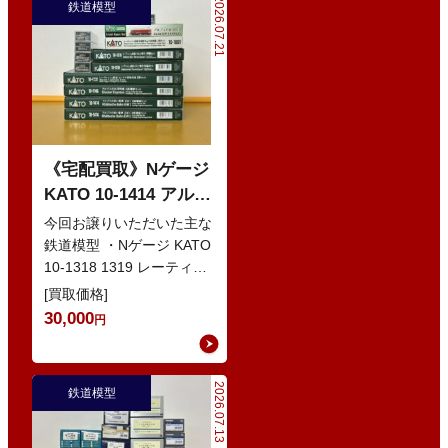
2026.07.21
鉄道模型
《宅配買取》Nゲージ
KATO 10-1414 アルプ
スの赤い客車 EWI な
今回お譲りいただいた主な
どの鉄道模型
鉄道模型 ・Nゲージ KATO
10-1318 1319 レーティッ
シュ鉄道 ベルニナ急行 ・
[買取価格]
Nゲージ K…
30,000
円
2026.07.13
鉄道模型