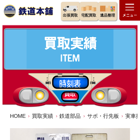
出張買取
宅配買取
遺品整理
HOME
買取実績
鉄道部品
サボ・行先板
実車