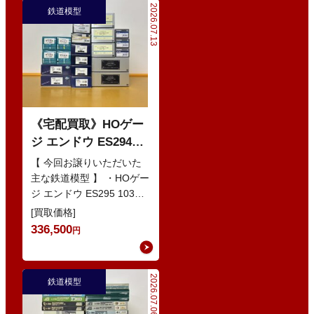
2026.07.13
鉄道模型
《宅配買取》HOゲー
ジ エンドウ ES294
103系1200番代 東西線
【 今回お譲りいただいた
色 基本5輌 Nセット
主な鉄道模型 】 ・HOゲー
ジ エンドウ ES295 103系
などの鉄道模型
1200番代 東西線色 中間5
[買取価格]
輌 Oセット …
336,500
円
2026.07.06
鉄道模型