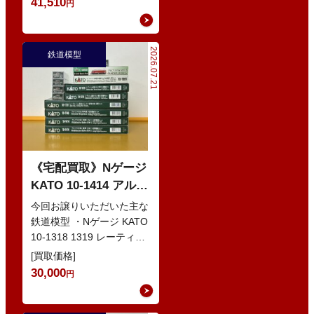
41,510
円
2026.07.21
鉄道模型
《宅配買取》Nゲージ
KATO 10-1414 アルプ
スの赤い客車 EWI な
今回お譲りいただいた主な
どの鉄道模型
鉄道模型 ・Nゲージ KATO
10-1318 1319 レーティッ
シュ鉄道 ベルニナ急行 ・
[買取価格]
Nゲージ K…
30,000
円