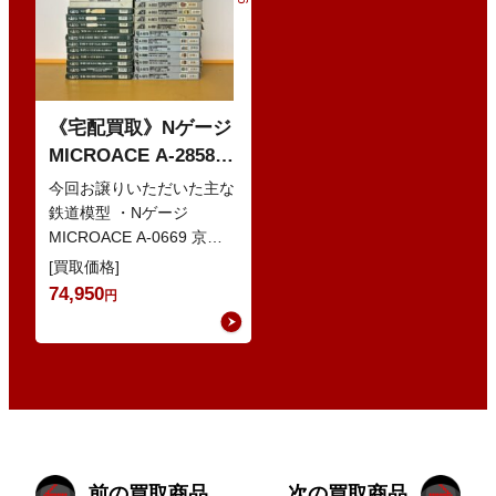
《宅配買取》Nゲージ
MICROACE A-2858
京阪8000系 新塗装 な
今回お譲りいただいた主な
どの鉄道模型
鉄道模型 ・Nゲージ
MICROACE A-0669 京阪
8030系 ・Nゲージ
[買取価格]
GREENMAX 組立キ…
74,950
円
前の買取商品
次の買取商品