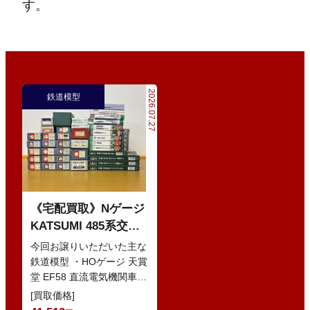
す。
2026.07.27
鉄道模型
《宅配買取》Nゲージ
KATSUMI 485系交直
流特急型電車 などの
今回お譲りいただいた主な
鉄道模型
鉄道模型 ・HOゲージ 天賞
堂 EF58 直流電気機関車
・Nゲージ KATO 10-386
[買取価格]
285系0番…