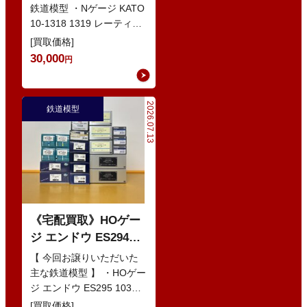
どの鉄道模型
鉄道模型 ・Nゲージ KATO
10-1318 1319 レーティッ
シュ鉄道 ベルニナ急行 ・
[買取価格]
Nゲージ K…
30,000
円
2026.07.13
鉄道模型
《宅配買取》HOゲー
ジ エンドウ ES294
103系1200番代 東西線
【 今回お譲りいただいた
色 基本5輌 Nセット
主な鉄道模型 】 ・HOゲー
ジ エンドウ ES295 103系
などの鉄道模型
1200番代 東西線色 中間5
[買取価格]