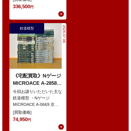
輌 Oセット …
336,500
円
2026.07.06
鉄道模型
《宅配買取》Nゲージ
MICROACE A-2858
京阪8000系 新塗装 な
今回お譲りいただいた主な
どの鉄道模型
鉄道模型 ・Nゲージ
MICROACE A-0669 京阪
8030系 ・Nゲージ
[買取価格]
GREENMAX 組立キ…
74,950
円