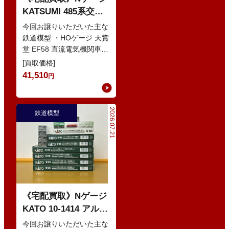
KATSUMI 485系交直
流特急型電車 などの
今回お譲りいただいた主な
鉄道模型
鉄道模型 ・HOゲージ 天賞
堂 EF58 直流電気機関車
・Nゲージ KATO 10-386
[買取価格]
285系0番…
41,510
円
2026.07.21
鉄道模型
《宅配買取》Nゲージ
KATO 10-1414 アルプ
スの赤い客車 EWI な
今回お譲りいただいた主な