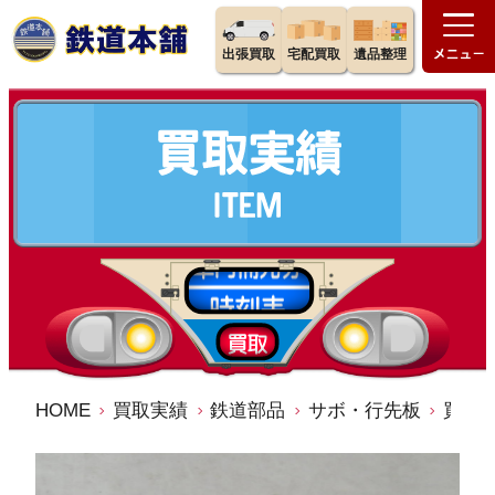
出張買取
宅配買取
遺品整理
HOME
買取実績
鉄道部品
サボ・行先板
買取価格：2,000円 行先板 サボ 播州赤穂⇔大阪 / 播州赤穂⇔姫路 ○宮 Ｈ