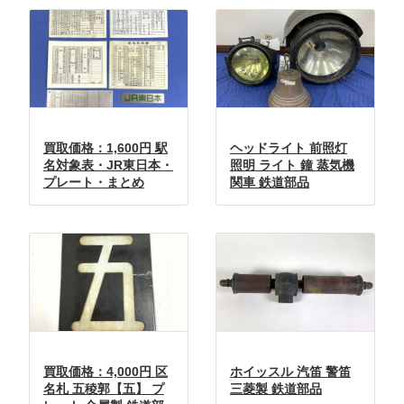
買取価格：1,600円 駅
ヘッドライト 前照灯
名対象表・JR東日本・
照明 ライト 鐘 蒸気機
プレート・まとめ
関車 鉄道部品
買取価格：4,000円 区
ホイッスル 汽笛 警笛
名札 五稜郭【五】 プ
三菱製 鉄道部品