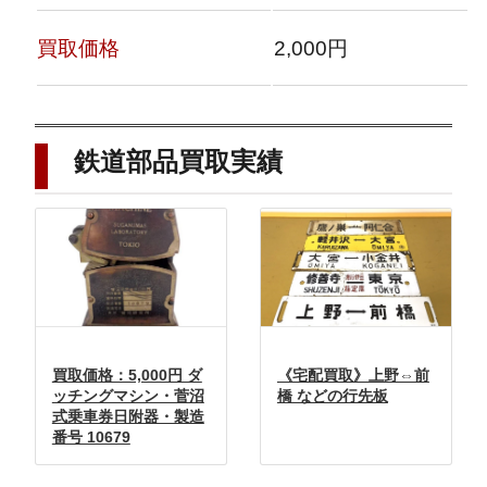
買取価格
2,000円
鉄道部品
買取実績
買取価格：5,000円 ダ
《宅配買取》上野⇔前
ッチングマシン・菅沼
橋 などの行先板
式乗車券日附器・製造
番号 10679