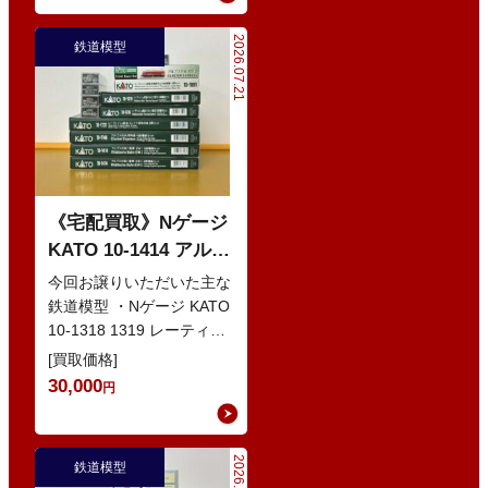
2026.07.21
鉄道模型
《宅配買取》Nゲージ
KATO 10-1414 アルプ
スの赤い客車 EWI な
今回お譲りいただいた主な
どの鉄道模型
鉄道模型 ・Nゲージ KATO
10-1318 1319 レーティッ
シュ鉄道 ベルニナ急行 ・
[買取価格]
Nゲージ K…
30,000
円
鉄道模型