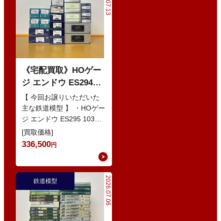
2026.07.13
《宅配買取》HOゲー
ジ エンドウ ES294
103系1200番代 東西線
【 今回お譲りいただいた
色 基本5輌 Nセット
主な鉄道模型 】 ・HOゲー
ジ エンドウ ES295 103系
などの鉄道模型
1200番代 東西線色 中間5
[買取価格]
輌 Oセット …
336,500
円
2026.07.06
鉄道模型