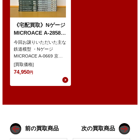
《宅配買取》Nゲージ
MICROACE A-2858
京阪8000系 新塗装 な
今回お譲りいただいた主な
どの鉄道模型
鉄道模型 ・Nゲージ
MICROACE A-0669 京阪
8030系 ・Nゲージ
[買取価格]
GREENMAX 組立キ…
74,950
円
前の買取商品
次の買取商品