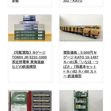
多数
302・KATO
《宅配買取》Nゲージ
買取価格：5,000円 N
TOMIX JR E231-1000
ゲージ KATO 10-1497
系近郊電車 東海道線
キハ81系「いなほ・つ
などの鉄道模型
ばさ」7両基本セット
+ キハ82 キハ80 カト
ー 鉄道模型