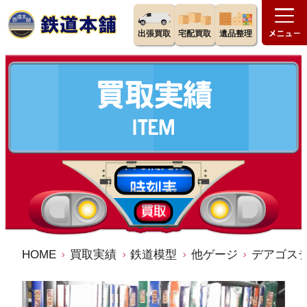
出張買取
宅配買取
遺品整理
HOME
買取実績
鉄道模型
他ゲージ
デアゴス