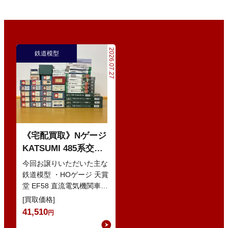
2026.07.27
鉄道模型
《宅配買取》Nゲージ
KATSUMI 485系交直
流特急型電車 などの
今回お譲りいただいた主な
鉄道模型
鉄道模型 ・HOゲージ 天賞
堂 EF58 直流電気機関車
・Nゲージ KATO 10-386
[買取価格]
285系0番…
41,510
円