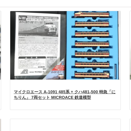
マイクロエース A-1091 485系 + クハ481-500 特急「に
ちりん」 7両セット MICROACE 鉄道模型