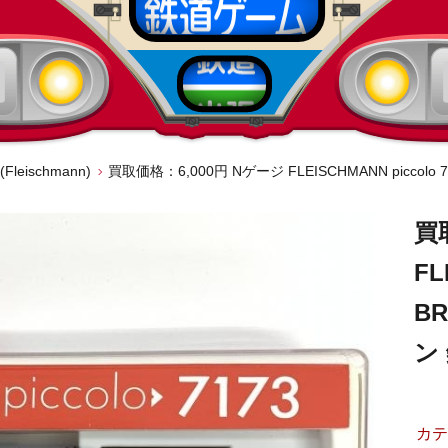
eischmann)
買
FL
B
ン
カテ