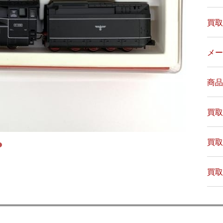
買取
メー
商品
買取
買取
買取