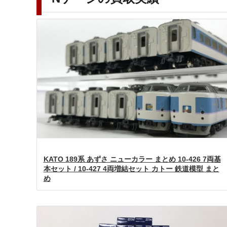
KATO 189系 あずさ ニューカラー まとめ 10-426 7両基
本セット / 10-427 4両増結セット カトー 鉄道模型 まと
め