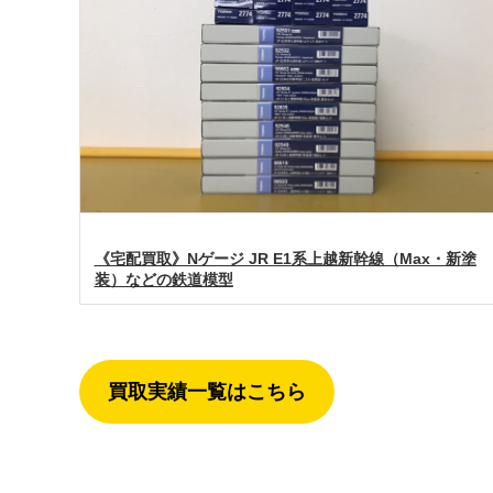
《宅配買取》Nゲージ JR E1系上越新幹線（Max・新塗
装）などの鉄道模型
買取実績一覧はこちら