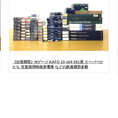
《出張買取》Nゲージ KATO 10-164 651系 スーパーひ
たち 交直両用特急形電車 などの鉄道模型多数