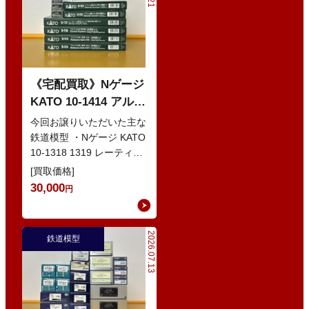
《宅配買取》Nゲージ
KATO 10-1414 アルプ
スの赤い客車 EWI な
今回お譲りいただいた主な
どの鉄道模型
鉄道模型 ・Nゲージ KATO
10-1318 1319 レーティッ
シュ鉄道 ベルニナ急行 ・
[買取価格]
Nゲージ K…
30,000
円
2026.07.13
鉄道模型