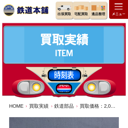
出張買取
宅配買取
遺品整理
HOME
買取実績
鉄道部品
買取価格：2,000円 大阪市交通局 地下鉄 電車 車外局章 アルミ製 市電マーク