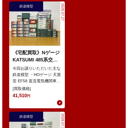
2026.07.27
鉄道模型
《宅配買取》Nゲージ
KATSUMI 485系交直
流特急型電車 などの
今回お譲りいただいた主な
鉄道模型
鉄道模型 ・HOゲージ 天賞
堂 EF58 直流電気機関車
・Nゲージ KATO 10-386
[買取価格]
285系0番…
41,510
円
2026.07.21
鉄道模型