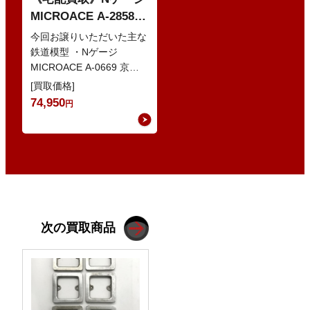
MICROACE A-2858
京阪8000系 新塗装 な
今回お譲りいただいた主な
どの鉄道模型
鉄道模型 ・Nゲージ
MICROACE A-0669 京阪
8030系 ・Nゲージ
[買取価格]
GREENMAX 組立キ…
74,950
円
次の買取商品