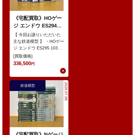
《宅配買取》HOゲー
ジ エンドウ ES294
103系1200番代 東西線
【 今回お譲りいただいた
色 基本5輌 Nセット
主な鉄道模型 】 ・HOゲー
ジ エンドウ ES295 103系
などの鉄道模型
1200番代 東西線色 中間5
[買取価格]
輌 Oセット …
336,500
円
2026.07.06
鉄道模型
《宅配買取》Nゲージ