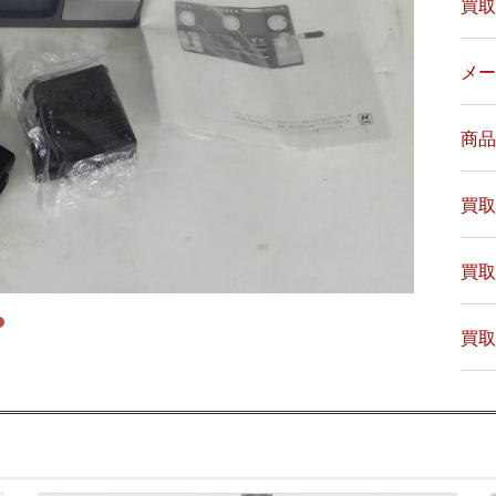
買取
メー
商品
買取
買取
買取