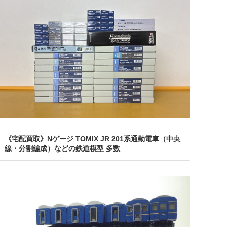
《宅配買取》Nゲージ TOMIX JR 201系通勤電車（中央
線・分割編成）などの鉄道模型 多数