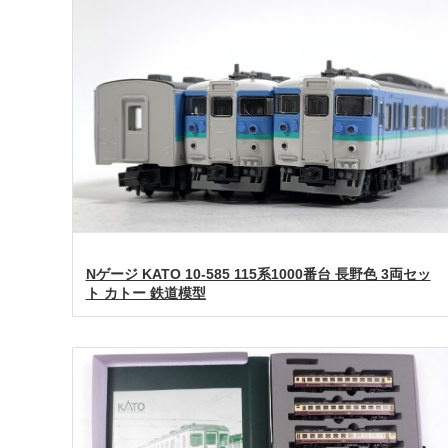
Nゲージ KATO 10-585 115系1000番台 長野色 3両セッ
ト カトー 鉄道模型