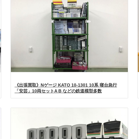
《出張買取》Nゲージ KATO 10-1301 10系 寝台急行
「安芸」10両セットA B などの鉄道模型多数