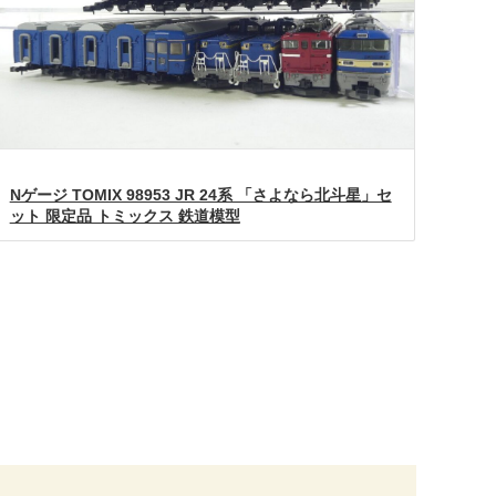
Nゲージ TOMIX 98953 JR 24系 「さよなら北斗星」セ
ット 限定品 トミックス 鉄道模型