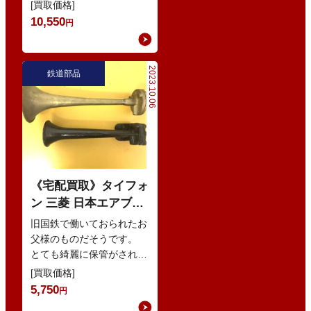
のみどり色のあのお方
を
[買取価格]
思い浮かべる夏目ですが、
10,550
円
サイ…
2023.10.06
鉄道部品
《宅配買取》タイフォ
ン 三菱 日本エアブレ
ーキ 他
旧国鉄で働いておられたお
父様のものだそうです。
とても綺麗に保管がされて
おり、大切にされていたこ
[買取価格]
とが伝わってくるお品物で
5,750
円
ございまし…