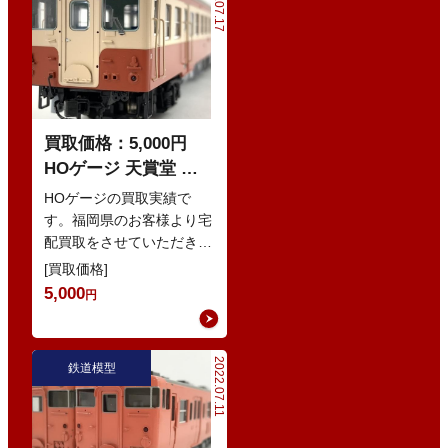
2022.07.17
買取価格：5,000円
HOゲージ 天賞堂 カ
スタム・サウンドシス
HOゲージの買取実績で
テム搭載車 キハ52形
す。福岡県のお客様より宅
配買取をさせていただきま
Tenshodo 鉄道模型
した。 大切にされてきた
[買取価格]
お品物をお譲りいただきま
5,000
円
した。 買取…
2022.07.11
鉄道模型