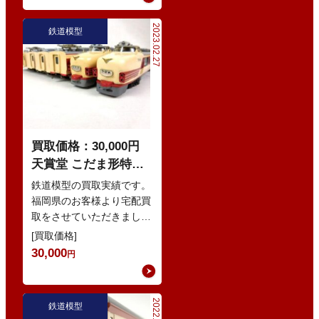
2023.02.27
鉄道模型
買取価格：30,000円
天賞堂 こだま形特急
電車 鉄道模型
鉄道模型の買取実績です。
福岡県のお客様より宅配買
取をさせていただきまし
た。 ずっとしまい込んで
[買取価格]
いて、外箱にホコリもかぶ
30,000
円
っているし、…
鉄道模型