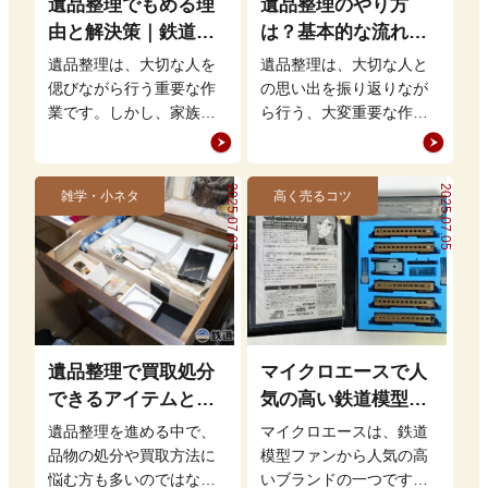
遺品整理でもめる理
遺品整理のやり方
由と解決策｜鉄道グ
は？基本的な流れを
ッズの整理方法もア
理解して買取・処分
遺品整理は、大切な人を
遺品整理は、大切な人と
ドバイス
をスムーズに進めよ
偲びながら行う重要な作
の思い出を振り返りなが
業です。しかし、家族間
ら行う、大変重要な作業
う
での意見の相違や思い出
です。しかし、どこから
の品をどう扱うかという
手をつければ良いのかや
問題から、もめること…
り方が分からず、途方…
2025.07.07
2025.07.05
雑学・小ネタ
高く売るコツ
遺品整理で買取処分
マイクロエースで人
できるアイテムと
気の高い鉄道模型
は？鉄道グッズを高
は？高価買取の秘訣
遺品整理を進める中で、
マイクロエースは、鉄道
く売るポイントも
も解説
品物の処分や買取方法に
模型ファンから人気の高
悩む方も多いのではない
いブランドの一つです。