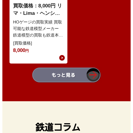
買取価格：8,000円 リ
マ・Lima・ヘンシェ
ル ヴェーグマン ツー
HOゲージの買取実績 買取
ク
可能な鉄道模型メーカー
鉄道模型の買取も鉄道本舗
にお任せ下さい！ 鉄道本
[買取価格]
舗では、鉄道模型の買取を
8,000
円
積極的に…