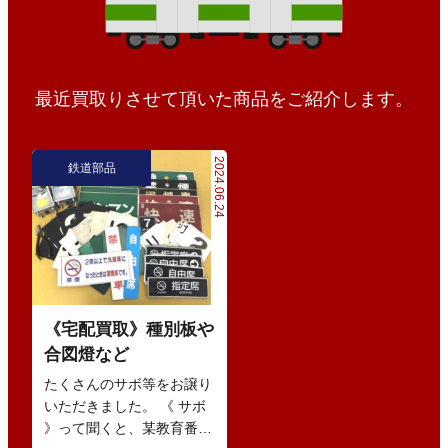
最近買取りさせて頂いた商品をご紹介します。
2024.06.24
鉄道部品
《宅配買取》種別板や
合図燈など
たくさんのサボ等をお譲り
いただきました。 《 サボ
》って聞くと、某教育番組