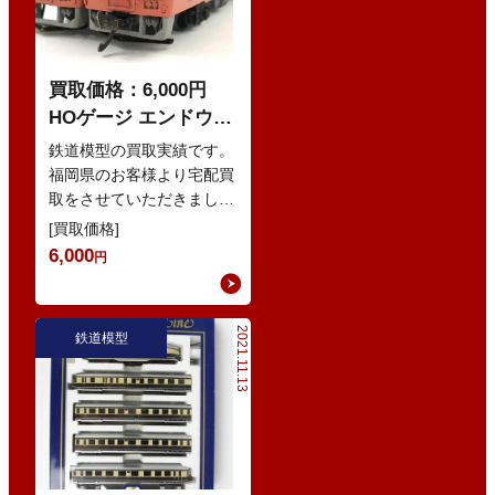
買取価格：6,000円
HOゲージ エンドウ
40系気動車 キハ47（0
鉄道模型の買取実績です。
番台/1000番台） TER
福岡県のお客様より宅配買
取をさせていただきまし
鉄道模型 まとめ
た。 弊社では無料宅配キ
[買取価格]
ット（各サイズのダンボー
6,000
円
ル・緩衝材な…
2021.11.13
鉄道模型