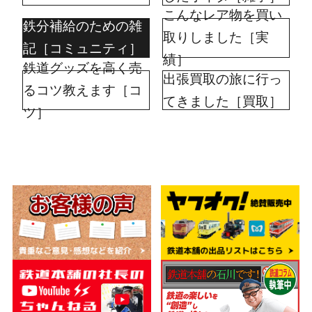
こんなレア物を買い
鉄分補給のための雑
取りしました［実
記［コミュニティ］
績］
鉄道グッズを高く売
出張買取の旅に行っ
るコツ教えます［コ
てきました［買取］
ツ］