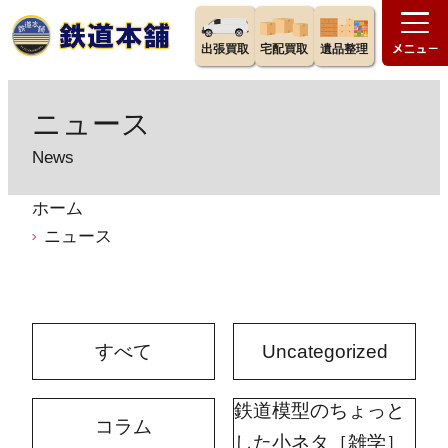
出張買取
宅配買取
遺品整理
ニュース
News
ホーム
ニュース
すべて
Uncategorized
鉄道模型のちょっと
コラム
した小ネタ［雑学］