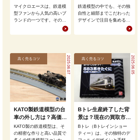
価買取の秘訣も解説
の魅力と高価買取の条
マイクロエースは、鉄道模
鉄道模型の中でも、その独
件とは
型ファンから人気の高いブ
自性と細部までこだわった
ランドの一つです。その精
デザインで注目を集める
密なデザインや幅広いライ
「グリーンマックス」。他
ンナップは、初心者からコ
のメーカーと比べて価格が
レクターま…
高いと言われ…
2025.06.07
2025.06.05
高く売るコツ
高く売るコツ
KATO製鉄道模型の台
Bトレ生産終了した背
車の外し方は？高価買
景は？現在の買取市場
取につながるメンテナ
での評価や高値で売る
KATO製の鉄道模型は、そ
Bトレ（Bトレインショー
ンス方法
ポイント
の精密な作りと高い品質で
ティー）は、その独特のデ