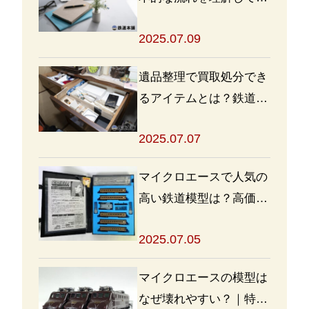
取・処分をスムーズに進
2025.07.09
めよう
遺品整理で買取処分でき
るアイテムとは？鉄道グ
ッズを高く売るポイント
2025.07.07
も
マイクロエースで人気の
高い鉄道模型は？高価買
取の秘訣も解説
2025.07.05
マイクロエースの模型は
なぜ壊れやすい？｜特徴