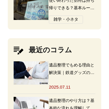
使い終わった切符は持ち
帰りできる？基本ルール
と注意点
雑学・小ネタ
最近のコラム
遺品整理でもめる理由と
解決策｜鉄道グッズの整
理方法もアドバイス
2025.07.11
遺品整理のやり方は？基
本的な流れを理解して買