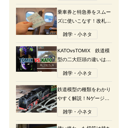
乗車券と特急券をスムー
ズに使いこなす！改札の
通り方ガイド
雑学・小ネタ
KATOvsTOMIX 鉄道模
型の二大巨頭の違いは何
か？あなたはどっち派？
雑学・小ネタ
鉄道模型の種類をわかり
やすく解説！Nゲージ、
Oゲージ、Zゲージなど
雑学・小ネタ
の違いについて