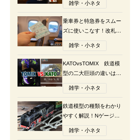
雑学・小ネタ
乗車券と特急券をスムー
ズに使いこなす！改札の
通り方ガイド
雑学・小ネタ
KATOvsTOMIX 鉄道模
型の二大巨頭の違いは何
か？あなたはどっち派？
雑学・小ネタ
鉄道模型の種類をわかり
やすく解説！Nゲージ、
Oゲージ、Zゲージなど
雑学・小ネタ
の違いについて