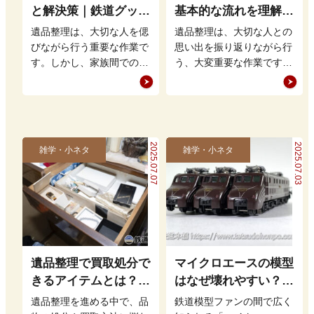
と解決策｜鉄道グッズ
基本的な流れを理解し
の整理方法もアドバイ
て買取・処分をスムー
遺品整理は、大切な人を偲
遺品整理は、大切な人との
ス
ズに進めよう
びながら行う重要な作業で
思い出を振り返りながら行
す。しかし、家族間での意
う、大変重要な作業です。
見の相違や思い出の品をど
しかし、どこから手をつけ
う扱うかという問題から、
れば良いのかやり方が分か
もめること…
らず、途方…
2025.07.07
2025.07.03
雑学・小ネタ
雑学・小ネタ
遺品整理で買取処分で
マイクロエースの模型
きるアイテムとは？鉄
はなぜ壊れやすい？｜
道グッズを高く売るポ
特徴と対策を解説
遺品整理を進める中で、品
鉄道模型ファンの間で広く