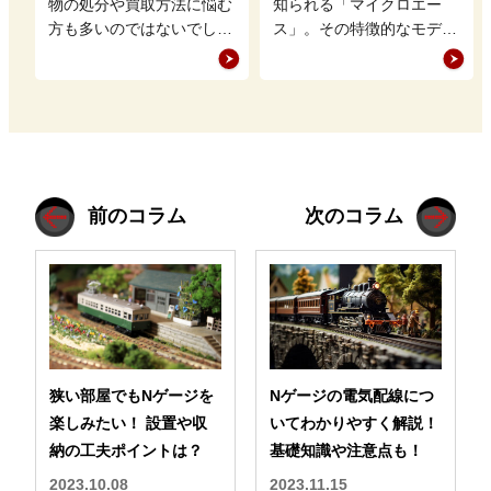
イントも
物の処分や買取方法に悩む
知られる「マイクロエー
方も多いのではないでしょ
ス」。その特徴的なモデル
うか。特に、まだ価値のあ
展開や緻密なディテールが
る品物は適切に買取に出す
魅力ですが、「壊れやす
ことで、新…
い」との評価も…
前のコラム
次のコラム
狭い部屋でもNゲージを
Nゲージの電気配線につ
楽しみたい！ 設置や収
いてわかりやすく解説！
納の工夫ポイントは？
基礎知識や注意点も！
2023.10.08
2023.11.15