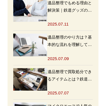
遺品整理でもめる理由と
解決策｜鉄道グッズの整
理方法もアドバイス
2025.07.11
遺品整理のやり方は？基
本的な流れを理解して買
取・処分をスムーズに進
2025.07.09
めよう
遺品整理で買取処分でき
るアイテムとは？鉄道グ
ッズを高く売るポイント
2025.07.07
も