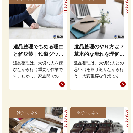
2025.07.11
2025.07.09
遺品整理でもめる理由
遺品整理のやり方は？
と解決策｜鉄道グッズ
基本的な流れを理解し
の整理方法もアドバイ
て買取・処分をスムー
遺品整理は、大切な人を偲
遺品整理は、大切な人との
ス
ズに進めよう
びながら行う重要な作業で
思い出を振り返りながら行
す。しかし、家族間での意
う、大変重要な作業です。
見の相違や思い出の品をど
しかし、どこから手をつけ
う扱うかという問題から、
れば良いのかやり方が分か
もめること…
らず、途方…
2025.07.07
2025.07.03
雑学・小ネタ
雑学・小ネタ