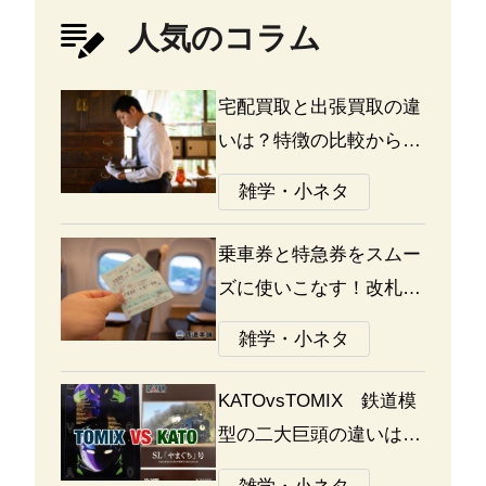
人気のコラム
宅配買取と出張買取の違
いは？特徴の比較から探
る選び方のポイント
雑学・小ネタ
乗車券と特急券をスムー
ズに使いこなす！改札の
通り方ガイド
雑学・小ネタ
KATOvsTOMIX 鉄道模
型の二大巨頭の違いは何
か？あなたはどっち派？