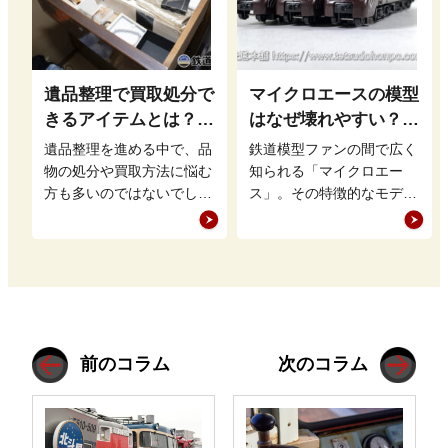
遺品整理で買取処分で
マイクロエースの模型
きるアイテムとは？鉄
はなぜ壊れやすい？｜
道グッズを高く売るポ
特徴と対策を解説
遺品整理を進める中で、品
鉄道模型ファンの間で広く
イントも
物の処分や買取方法に悩む
知られる「マイクロエー
方も多いのではないでしょ
ス」。その特徴的なモデル
うか。特に、まだ価値のあ
展開や緻密なディテールが
る品物は適切に買取に出す
魅力ですが、「壊れやす
ことで、新…
い」との評価も…
前のコラム
次のコラム