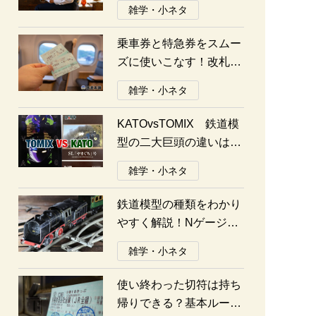
雑学・小ネタ
乗車券と特急券をスムー
ズに使いこなす！改札の
通り方ガイド
雑学・小ネタ
KATOvsTOMIX 鉄道模
型の二大巨頭の違いは何
か？あなたはどっち派？
雑学・小ネタ
鉄道模型の種類をわかり
やすく解説！Nゲージ、
Oゲージ、Zゲージなど
雑学・小ネタ
の違いについて
使い終わった切符は持ち
帰りできる？基本ルール