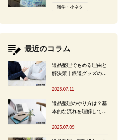
と注意点
雑学・小ネタ
最近のコラム
遺品整理でもめる理由と
解決策｜鉄道グッズの整
理方法もアドバイス
2025.07.11
遺品整理のやり方は？基
本的な流れを理解して買
取・処分をスムーズに進
2025.07.09
めよう