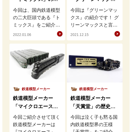
史・特徴・魅力を徹
ス」の歴史・特徴・
今回は、国内鉄道模型
今回は『グリーンマッ
底解説
魅力を徹底解説
の二大巨頭である『ト
クス』の紹介です！ グ
ミックス』をご紹介さ
リーンマックスと言え
せて頂きます。 鉄道模
ば大手鉄道模型メーカ
2022.01.06
2021.12.15
型業界でKATOと張り
ーが取り上げないよう
合うトミックスです
な地方の私鉄やレアな
が、どの…
車両を販…
鉄道模型メーカー
鉄道模型メーカー
鉄道模型メーカー
鉄道模型メーカー
「マイクロエース」
「天賞堂」の歴史・
の歴史・特徴・魅力
特徴・魅力を徹底解
今回ご紹介させて頂く
今回は泣く子も黙る国
を徹底解説
説
鉄道模型メーカーは
内鉄道模型界の王様
『マイクロエース』で
『天賞堂』をご紹介さ