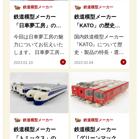
鉄道模型メーカー
鉄道模型メーカー
鉄道模型メーカー
鉄道模型メーカー
「日車夢工房」の歴
「KATO」の歴史・
史・特徴・魅力を徹
特徴・魅力を徹底解
今回は日車夢工房の魅
国内鉄道模型メーカー
底解説
説
力についてお伝えいた
『KATO』について歴
します。 日車夢工房の
史・製品の特長・選ば
歴史 日車夢工房は、日
れる魅力について解説
2023.01.10
2022.02.04
本車輌製造株式会社の
をさせて頂きます。 よ
鉄道関連雑貨や鉄道模
く聞かれる質問として
型を製…
KAT…
鉄道模型メーカー
鉄道模型メーカー
鉄道模型メーカー
鉄道模型メーカー
「トミックス」の歴
「グリーンマック