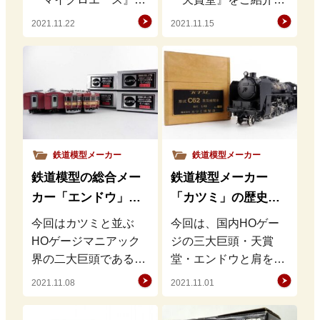
す！ マイクロエースと
せて頂きます。 天賞堂
2021.11.22
2021.11.15
言えば私鉄車両を積極
の重厚感のある黒光り
的に模型化する事や珍
した蒸気機関車は資産
しい車両を…
と言っても…
鉄道模型メーカー
鉄道模型メーカー
鉄道模型の総合メー
鉄道模型メーカー
カー「エンドウ」の
「カツミ」の歴史・
歴史・特徴・魅力を
特徴・魅力を徹底解
今回はカツミと並ぶ
今回は、国内HOゲー
徹底解説
説
HOゲージマニアック
ジの三大巨頭・天賞
界の二大巨頭である
堂・エンドウと肩を並
『エンドウ』について
べる『カツミ
2021.11.08
2021.11.01
詳しく解説を致しま
（KTM）』の魅力をご
す！ エンドウの歴史
紹介致します。 カツミ