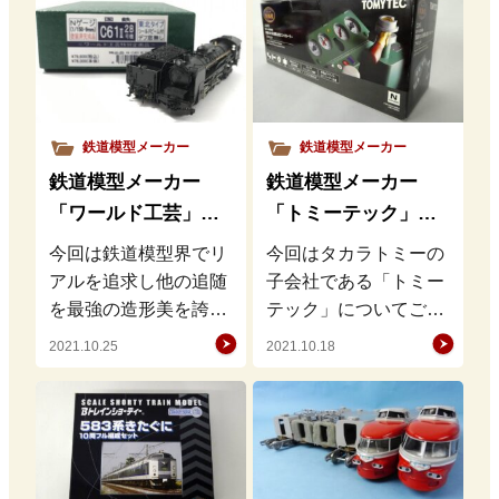
1945年設立…
の歴史 株式会社…
鉄道模型メーカー
鉄道模型メーカー
鉄道模型メーカー
鉄道模型メーカー
「ワールド工芸」の
「トミーテック」の
歴史・特徴・魅力を
歴史・特徴・魅力を
今回は鉄道模型界でリ
今回はタカラトミーの
徹底解説
徹底解説
アルを追求し他の追随
子会社である「トミー
を最強の造形美を誇る
テック」についてご紹
『ワールド工芸』をご
介をさせて頂きます。
2021.10.25
2021.10.18
紹介致します。 ワール
トミーテックの歴史 ト
ド工芸の歴史 1999年
ミーテックは、
に埼…
TOMIX（…