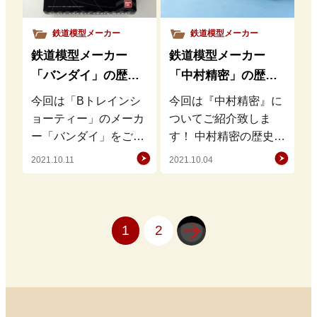
鉄道模型メーカー
鉄道模型メーカー
鉄道模型メーカー
鉄道模型メーカー
「バンダイ」の歴
「中村精密」の歴
史・特徴・魅力を徹
史・特徴・魅力を徹
今回は「Bトレインシ
今回は『中村精密』に
底解説
底解説
ョーティー」のメーカ
ついてご紹介致しま
ー「バンダイ」をご紹
す！ 中村精密の歴史
介致します！ バンダイ
中村精密（ナカセイ）
2021.10.11
2021.10.04
の歴史 バンダイ
は、輸出向けの鉄道模
（BANDAI）は、鉄道
型を主に手がけていた
模型、玩…
メーカーで…
1
2