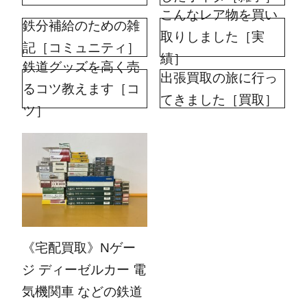
こんなレア物を買い
鉄分補給のための雑
取りしました［実
記［コミュニティ］
績］
鉄道グッズを高く売
出張買取の旅に行っ
るコツ教えます［コ
てきました［買取］
ツ］
2025.09.16
《宅配買取》Nゲー
ジ ディーゼルカー 電
気機関車 などの鉄道