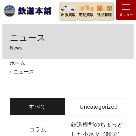
出張買取
宅配買取
遺品整理
ニュース
News
ホーム
ニュース
すべて
Uncategorized
鉄道模型のちょっと
コラム
した小ネタ［雑学］