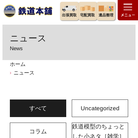
出張買取
宅配買取
遺品整理
ニュース
News
ホーム
ニュース
すべて
Uncategorized
鉄道模型のちょっと
コラム
した小ネタ［雑学］