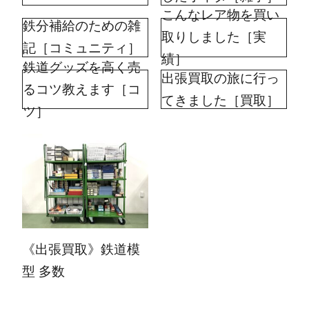
こんなレア物を買い
鉄分補給のための雑
取りしました［実
記［コミュニティ］
績］
鉄道グッズを高く売
出張買取の旅に行っ
るコツ教えます［コ
てきました［買取］
ツ］
2025.04.21
《出張買取》鉄道模
型 多数