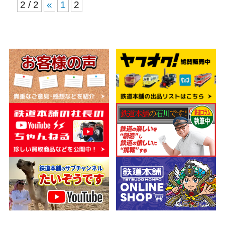
2 / 2
«
1
2