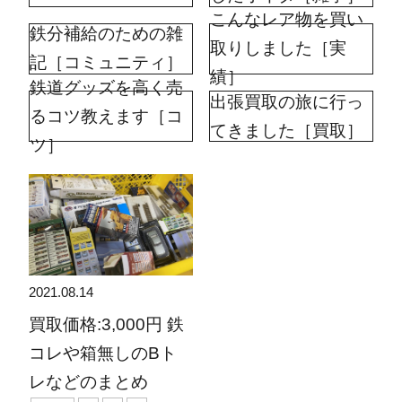
こんなレア物を買い
鉄分補給のための雑
取りしました［実
記［コミュニティ］
績］
鉄道グッズを高く売
出張買取の旅に行っ
るコツ教えます［コ
てきました［買取］
ツ］
2021.08.14
買取価格:3,000円 鉄
コレや箱無しのBト
レなどのまとめ