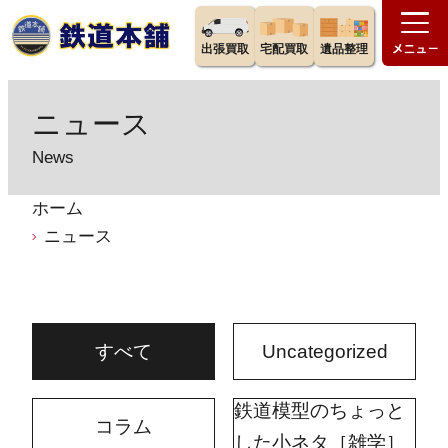
出張買取
宅配買取
遺品整理
ニュース
News
ホーム
ニュース
すべて
Uncategorized
鉄道模型のちょっと
コラム
した小ネタ［雑学］