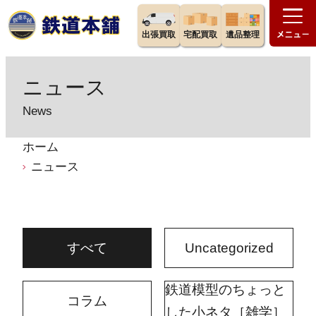
出張買取
宅配買取
遺品整理
ニュース
News
ホーム
ニュース
すべて
Uncategorized
鉄道模型のちょっと
コラム
した小ネタ［雑学］