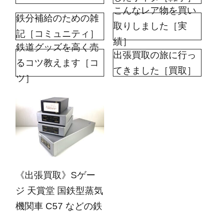
こんなレア物を買い
鉄分補給のための雑
取りしました［実
記［コミュニティ］
績］
鉄道グッズを高く売
出張買取の旅に行っ
るコツ教えます［コ
てきました［買取］
ツ］
2024.01.05
《出張買取》Sゲー
ジ 天賞堂 国鉄型蒸気
機関車 C57 などの鉄