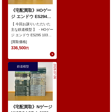
《宅配買取》HOゲー
ジ エンドウ ES294
103系1200番代 東西線
【 今回お譲りいただいた
色 基本5輌 Nセット
主な鉄道模型 】 ・HOゲー
ジ エンドウ ES295 103系
などの鉄道模型
1200番代 東西線色 中間5
[買取価格]
輌 Oセット …
336,500
円
2026.07.06
鉄道模型
《宅配買取》Nゲージ