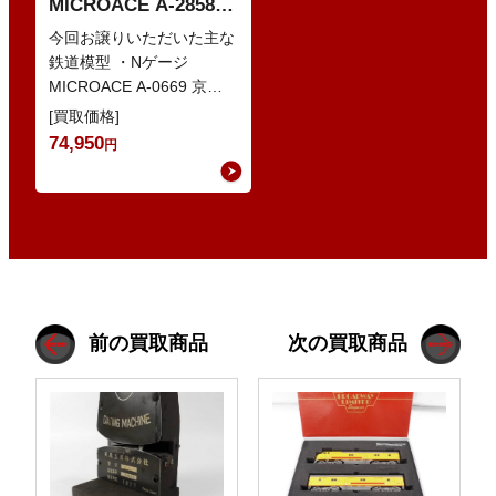
MICROACE A-2858
京阪8000系 新塗装 な
今回お譲りいただいた主な
どの鉄道模型
鉄道模型 ・Nゲージ
MICROACE A-0669 京阪
8030系 ・Nゲージ
[買取価格]
GREENMAX 組立キ…
74,950
円
前の買取商品
次の買取商品