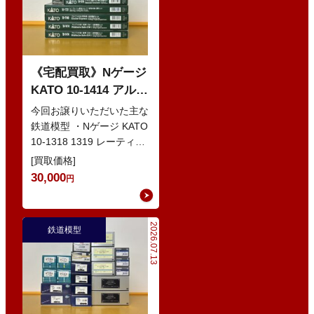
《宅配買取》Nゲージ
KATO 10-1414 アルプ
スの赤い客車 EWI な
今回お譲りいただいた主な
どの鉄道模型
鉄道模型 ・Nゲージ KATO
10-1318 1319 レーティッ
シュ鉄道 ベルニナ急行 ・
[買取価格]
Nゲージ K…
30,000
円
2026.07.13
鉄道模型