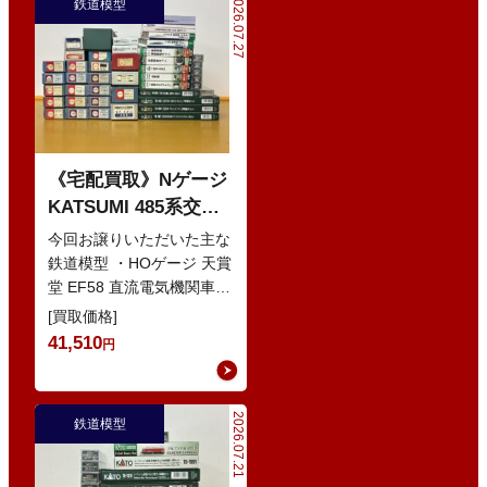
2026.07.27
鉄道模型
《宅配買取》Nゲージ
KATSUMI 485系交直
流特急型電車 などの
今回お譲りいただいた主な
鉄道模型
鉄道模型 ・HOゲージ 天賞
堂 EF58 直流電気機関車
・Nゲージ KATO 10-386
[買取価格]
285系0番…
41,510
円
2026.07.21
鉄道模型