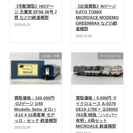
《宅配買取》HOゲー
《出張買取》Nゲージ
ジ 天賞堂 EF58 36号 7
KATO TOMIX
窓 などの鉄道模型
MICROACE MODEMO
GREENMAX などの鉄
2026.05.25
道模型
2025.12.26
その他・不明
マイクロエース
買取価格：100,000円
買取価格：5,000円 マ
OJゲージ 1/45
イクロエース A-0379
Modello Sette オロハ
DE10-1756 + ヨ28002
ネ10 4 10系客車 モデ
783系 特急「ハイパー
ッロ・セッテ 鉄道模型
有明」6両セット
MICROACE 鉄道模型
2023.01.09