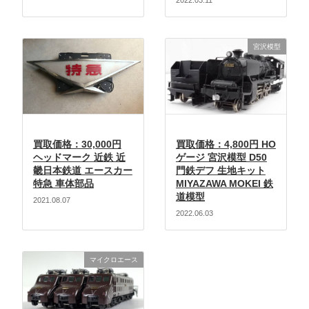
2022.03.11
宮沢模型
買取価格：30,000円
買取価格：4,800円 HO
ヘッドマーク 近鉄 近
ゲージ 宮沢模型 D50
畿日本鉄道 エースカー
門鉄デフ 生地キット
特急 車体部品
MIYAZAWA MOKEI 鉄
道模型
2021.08.07
2022.06.03
マイクロエース