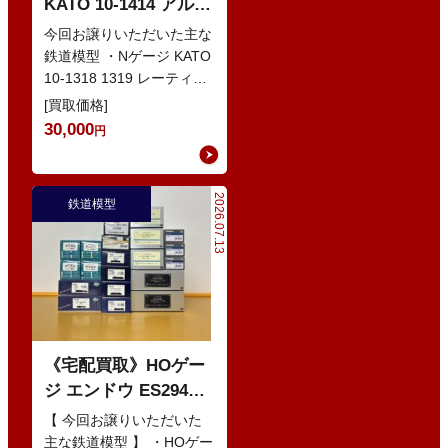
KATO 10-1414 アルプ
スの赤い客車 EWI な
今回お譲りいただいた主な
どの鉄道模型
鉄道模型 ・Nゲージ KATO
10-1318 1319 レーティッ
シュ鉄道 ベルニナ急行 ・
[買取価格]
Nゲージ K…
30,000
円
2026.07.13
鉄道模型
《宅配買取》HOゲー
ジ エンドウ ES294
103系1200番代 東西線
【 今回お譲りいただいた
色 基本5輌 Nセット
主な鉄道模型 】 ・HOゲー