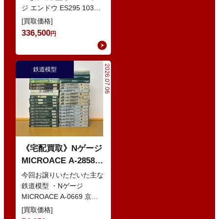
ジ エンドウ ES295 103系
などの鉄道模型
1200番代 東西線色 中間5
[買取価格]
輌 Oセット …
336,500
円
2026.07.06
鉄道模型
《宅配買取》Nゲージ
MICROACE A-2858
京阪8000系 新塗装 な
今回お譲りいただいた主な
どの鉄道模型
鉄道模型 ・Nゲージ
MICROACE A-0669 京阪
8030系 ・Nゲージ
[買取価格]
GREENMAX 組立キ…