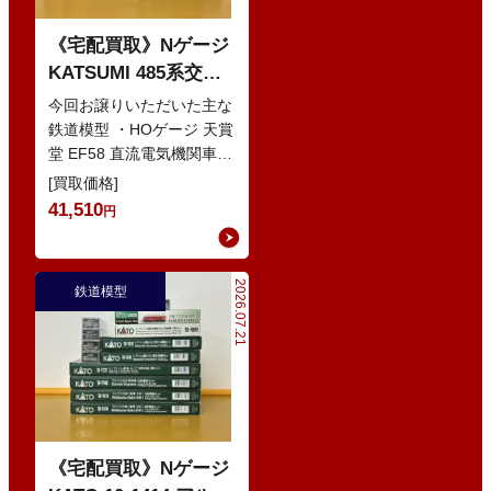
《宅配買取》Nゲージ
KATSUMI 485系交直
流特急型電車 などの
今回お譲りいただいた主な
鉄道模型
鉄道模型 ・HOゲージ 天賞
堂 EF58 直流電気機関車
・Nゲージ KATO 10-386
[買取価格]
285系0番…
41,510
円
2026.07.21
鉄道模型
《宅配買取》Nゲージ