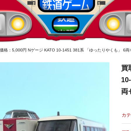
価格：5,000円 Nゲージ KATO 10-1451 381系 「ゆったりやくも」 
買
10
両
カテ