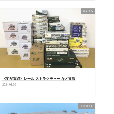
ＫＡＴＯ
《宅配買取》レール ストラクチャー など多数
2024.01.30
ＴＯＭＩＸ