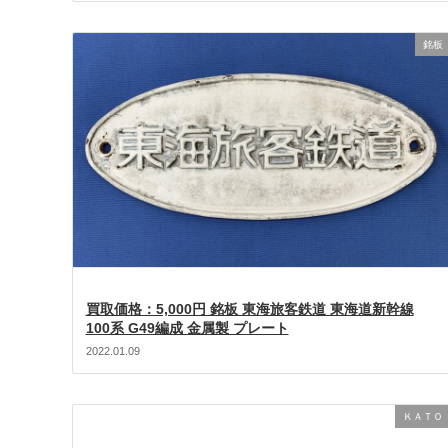
銘板
買取価格：5,000円 銘板 東海旅客鉄道 東海道新幹線
100系 G49編成 金属製 プレート
2022.01.09
ＫＡＴＯ