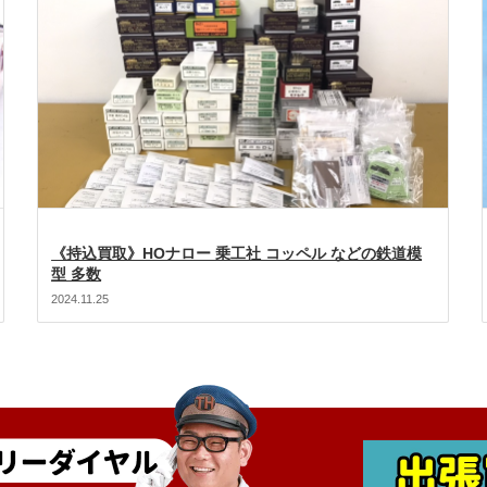
《持込買取》HOナロー 乗工社 コッペル などの鉄道模
型 多数
2024.11.25