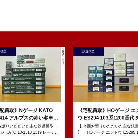
2026.07.21
道模型
鉄道模型
配買取》Nゲージ KATO
《宅配買取》HOゲージ エ
-1414 アルプスの赤い客車
ウ ES294 103系1200番代
I などの鉄道模型
線色 基本5輌 Nセット な
お譲りいただいた主な鉄道模型 ・
【 今回お譲りいただいた主な鉄
 KATO 10-1318 1319 レーティ
道模型
】 ・HOゲージ エンドウ ES295 