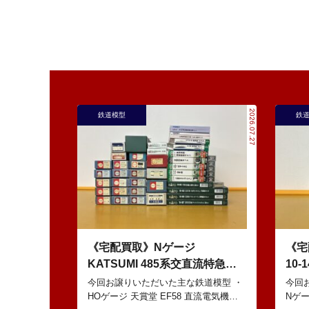
2026.07.27
鉄道模型
鉄
《宅配買取》Nゲージ
《宅
KATSUMI 485系交直流特急型
10
電車 などの鉄道模型
EW
今回お譲りいただいた主な鉄道模型 ・
今回
HOゲージ 天賞堂 EF58 直流電気機関
Nゲージ