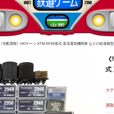
《宅配買取》HOゲージ KTM EF66形式 直流電気機関車 などの鉄道模型
《
式
カテ
買取