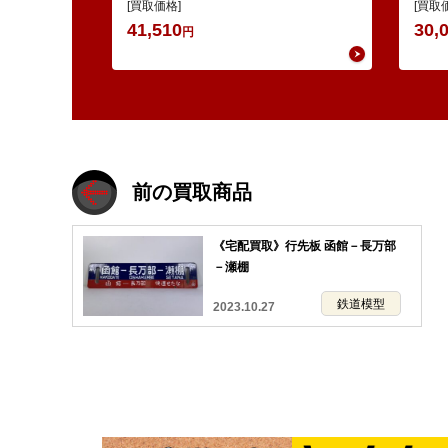
車 ・Nゲージ KATO 10-386 285系0
ッシ
[買取価格]
[買取
番…
K…
41,510
30,
円
前の買取商品
《宅配買取》行先板 函館－長万部
－瀬棚
鉄道模型
2023.10.27