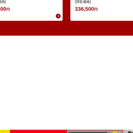
ュ鉄道 ベルニナ急行 ・Nゲージ
1200番代 東西線色 中間5輌 Oセ
価格]
[買取価格]
…
000
336,500
円
円