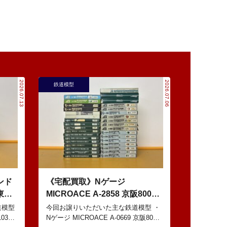
2026.07.13
2026.07.06
鉄道模型
ンド
《宅配買取》Nゲージ
 東西
MICROACE A-2858 京阪8000
どの鉄
系 新塗装 などの鉄道模型
道模型
今回お譲りいただいた主な鉄道模型 ・
103系
Nゲージ MICROACE A-0669 京阪8030