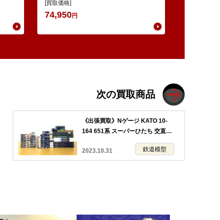
ット
系 ・Nゲージ GREENMAX 組立キ…
[買取価格]
74,950
円
次の買取商品
《出張買取》Nゲージ KATO 10-
164 651系 スーパーひたち 交直両
用特急形電車 などの鉄道模型多数
鉄道模型
2023.10.31