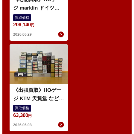
ジ marklin ドイツ鉄
道 電気機関車 など 外
買取価格
206,140
国車両多数
円
2026.06.29
O
《出張買取》HOゲー
ジ KTM 天賞堂 などの
鉄道模型
買取価格
63,300
円
2026.06.08