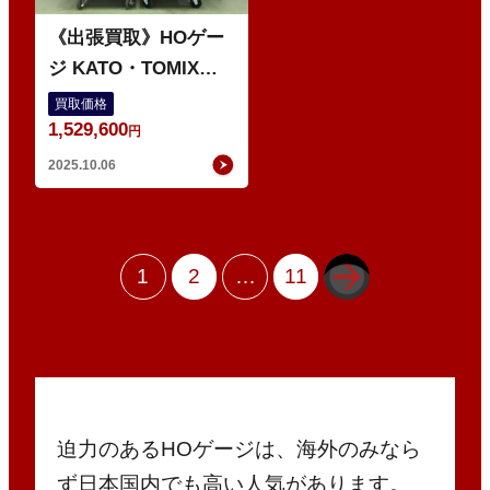
《出張買取》HOゲー
ジ KATO・TOMIX・
マイクロエース など
買取価格
1,529,600
の鉄道模型 多数
円
2025.10.06
1
2
…
11
迫力のあるHOゲージは、海外のみなら
ず日本国内でも高い人気があります。