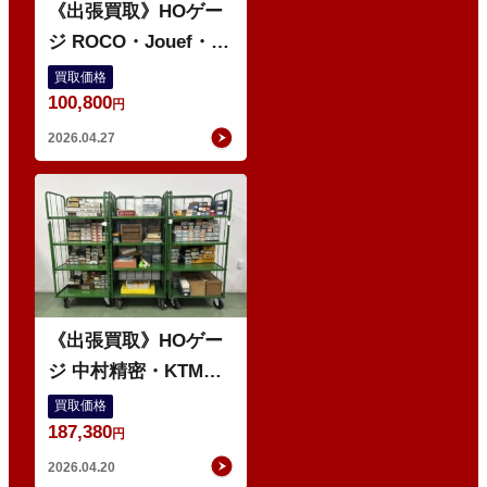
《出張買取》HOゲー
ジ ROCO・Jouef・
RIVAROSSI などの鉄
買取価格
100,800
道模型 多数
円
2026.04.27
O
《出張買取》HOゲー
ジ 中村精密・KTM・
珊瑚模型 などの鉄道
買取価格
187,380
模型 多数
円
2026.04.20