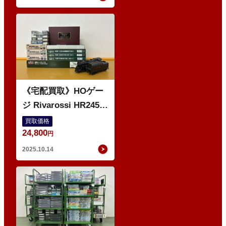
O
《宅配買取》HOゲー
ジ Rivarossi HR2455
電気機関車 などの鉄
買取価格
24,800
道模型
円
2025.10.14
O