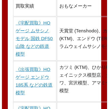
買取実績
おもなメーカー
《宅配買取》HO
ゲージ ムサシノ
天賞堂 (Tenshodo)、
モデル 国鉄 DF50
(KTM)、エンドウ (TER
山陰 などの鉄道
ラムウェイムサシノモ
模型
カツミ (KTM)、ひかり
《出張買取》HO
ェイニックス模型店、
ゲージ エンドウ
ワ、宮沢模型、アマミ
185系 などの鉄道
模型
模型
《宅配買取》HO