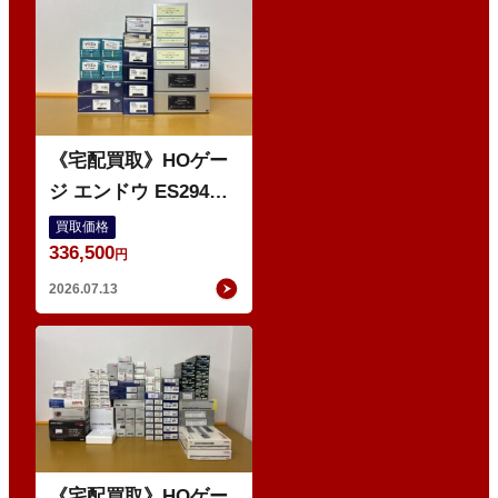
O
《宅配買取》HOゲー
ジ エンドウ ES294
103系1200番代 東西線
買取価格
336,500
色 基本5輌 Nセット
円
などの鉄道模型
2026.07.13
O
《宅配買取》HOゲー