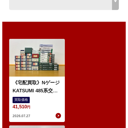
O
《宅配買取》Nゲージ
KATSUMI 485系交直
流特急型電車 などの
買取価格
41,510
鉄道模型
円
2026.07.27