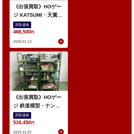
《出張買取》HOゲー
ジ KATSUMI・天賞
堂・ENDO・中村精
買取価格
466,500
密・宮沢模型・カワイ
円
モデル 他
2026.01.13
O
《出張買取》HOゲー
ジ 鉄道模型・ナンバ
ープレート・前頭板・
買取価格
516,450
自重板・ヘッドライト
円
2025.11.25