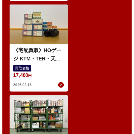
O
《宅配買取》HOゲー
ジ KTM・TER・天賞
堂 鉄道模型
買取価格
17,400
円
2026.03.16
O