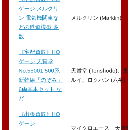
ゲージ メルクリ
ン 電気機関車な
メルクリン (Marklin)
どの鉄道模型 多
数
《宅配買取》HO
ゲージ 天賞堂
No.55001 500系
天賞堂 (Tenshodo)、
新幹線「のぞみ」
ルイ、ロクハン (六半)
6両基本セット な
ど
《出張買取》HO
ゲージ
マイクロエース、天賞