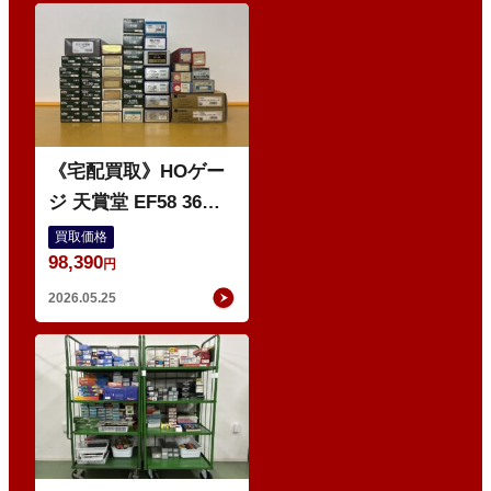
O
《宅配買取》HOゲー
ジ 天賞堂 EF58 36号
7窓 などの鉄道模型
買取価格
98,390
円
2026.05.25
O