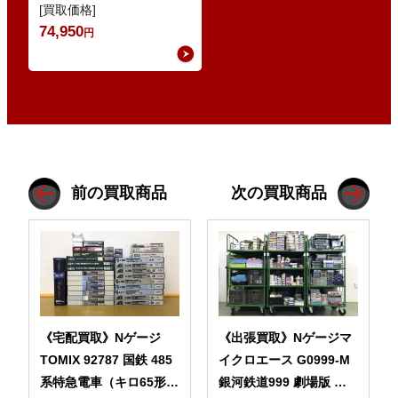
8030系 ・Nゲージ
[買取価格]
GREENMAX 組立キ…
74,950
円
前の買取商品
次の買取商品
《宅配買取》Nゲージ
《出張買取》Nゲージマ
TOMIX 92787 国鉄 485
イクロエース G0999-M
系特急電車（キロ65形
銀河鉄道999 劇場版 な