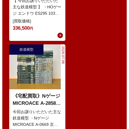
【 今回お譲りいただいた
色 基本5輌 Nセット
主な鉄道模型 】 ・HOゲー
ジ エンドウ ES295 103系
などの鉄道模型
1200番代 東西線色 中間5
[買取価格]
輌 Oセット …
336,500
円
2026.07.06
鉄道模型
《宅配買取》Nゲージ
MICROACE A-2858
京阪8000系 新塗装 な
今回お譲りいただいた主な
どの鉄道模型
鉄道模型 ・Nゲージ
MICROACE A-0669 京阪