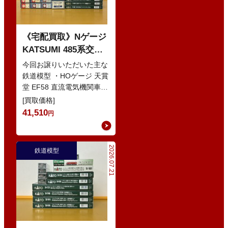
《宅配買取》Nゲージ
KATSUMI 485系交直
流特急型電車 などの
今回お譲りいただいた主な
鉄道模型
鉄道模型 ・HOゲージ 天賞
堂 EF58 直流電気機関車
・Nゲージ KATO 10-386
[買取価格]
285系0番…
41,510
円
2026.07.21
鉄道模型