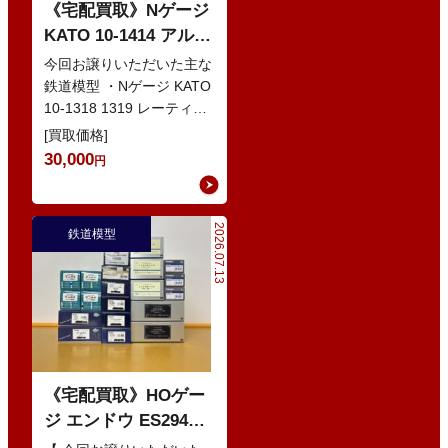
《宅配買取》Nゲージ
KATO 10-1414 アルプ
スの赤い客車 EWI な
今回お譲りいただいた主な
どの鉄道模型
鉄道模型 ・Nゲージ KATO
10-1318 1319 レーティッ
シュ鉄道 ベルニナ急行 ・
[買取価格]
Nゲージ K…
30,000
円
2026.07.13
鉄道模型
《宅配買取》HOゲー
ジ エンドウ ES294
103系1200番代 東西線