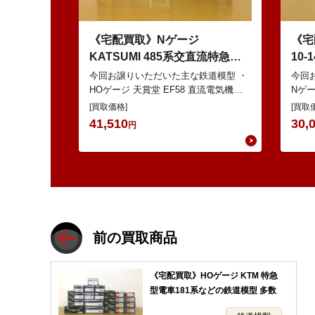
《宅配買取》Nゲージ
《宅
KATSUMI 485系交直流特急型
10
電車 などの鉄道模型
EW
今回お譲りいただいた主な鉄道模型 ・
今回
HOゲージ 天賞堂 EF58 直流電気機関
Nゲージ
車 ・Nゲージ KATO 10-386 285系0
ッシ
[買取価格]
[買取
番…
K…
41,510
30,
円
前の買取商品
《宅配買取》HOゲージ KTM 特急
型電車181系などの鉄道模型 多数