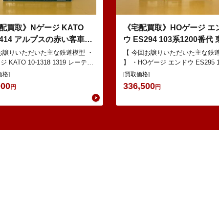
配買取》Nゲージ KATO
《宅配買取》HOゲージ エ
-1414 アルプスの赤い客車
ウ ES294 103系1200番代
I などの鉄道模型
線色 基本5輌 Nセット な
お譲りいただいた主な鉄道模型 ・
【 今回お譲りいただいた主な鉄
 KATO 10-1318 1319 レーティ
道模型
】 ・HOゲージ エンドウ ES295 
ュ鉄道 ベルニナ急行 ・Nゲージ
1200番代 東西線色 中間5輌 Oセ
価格]
[買取価格]
…
000
336,500
円
円