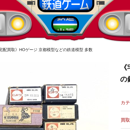
宅配買取》HOゲージ 京都模型などの鉄道模型 多数
《
の
カテ
買取