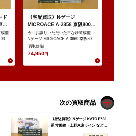
ンド
《宅配買取》Nゲージ
 東西
MICROACE A-2858 京阪8000
どの鉄
系 新塗装 などの鉄道模型
道模型
今回お譲りいただいた主な鉄道模型 ・
103系
Nゲージ MICROACE A-0669 京阪8030
ット
系 ・Nゲージ GREENMAX 組立キ…
[買取価格]
74,950
円
次の買取商品
《持込買取》Nゲージ KATO E531
系 常磐線・上野東京ライン などの
鉄道模型