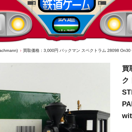
chmann)
買
クト
ST
PA
wi