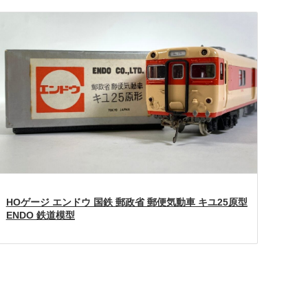
HOゲージ エンドウ 国鉄 郵政省 郵便気動車 キユ25原型
ENDO 鉄道模型