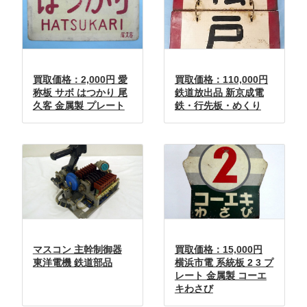
買取価格：2,000円 愛
買取価格：110,000円
称板 サボ はつかり 尾
鉄道放出品 新京成電
久客 金属製 プレート
鉄・行先板・めくり
マスコン 主幹制御器
買取価格：15,000円
東洋電機 鉄道部品
横浜市電 系統板 2 3 プ
レート 金属製 コーエ
キわさび