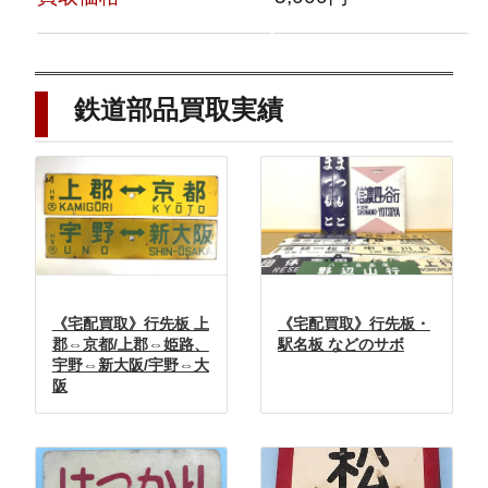
鉄道部品
買取実績
《宅配買取》行先板 上
《宅配買取》行先板・
郡⇔京都/上郡⇔姫路、
駅名板 などのサボ
宇野⇔新大阪/宇野⇔大
阪