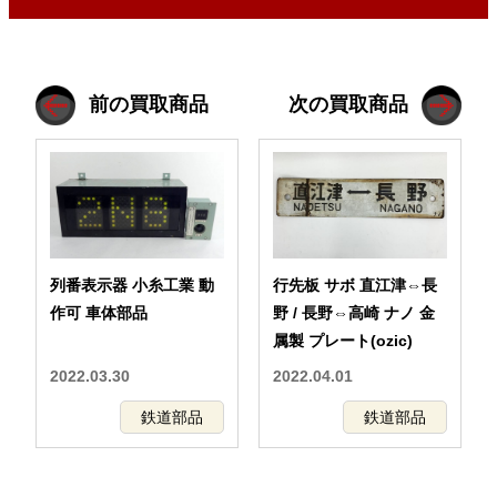
前の買取商品
次の買取商品
列番表示器 小糸工業 動
行先板 サボ 直江津⇔長
作可 車体部品
野 / 長野⇔高崎 ナノ 金
属製 プレート(ozic)
2022.03.30
2022.04.01
鉄道部品
鉄道部品