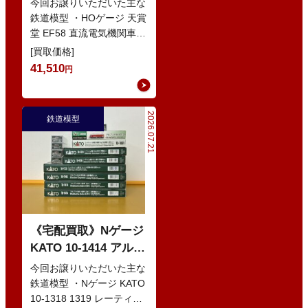
今回お譲りいただいた主な
鉄道模型
鉄道模型 ・HOゲージ 天賞
堂 EF58 直流電気機関車
・Nゲージ KATO 10-386
[買取価格]
285系0番…
41,510
円
2026.07.21
鉄道模型
《宅配買取》Nゲージ
KATO 10-1414 アルプ
スの赤い客車 EWI な
今回お譲りいただいた主な
どの鉄道模型
鉄道模型 ・Nゲージ KATO
10-1318 1319 レーティッ