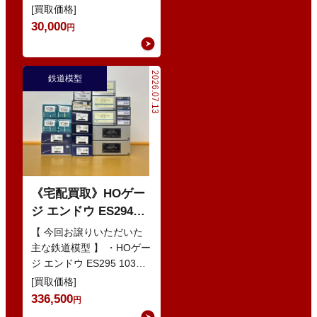
シュ鉄道 ベルニナ急行 ・
[買取価格]
Nゲージ K…
30,000
円
2026.07.13
鉄道模型
《宅配買取》HOゲー
ジ エンドウ ES294
103系1200番代 東西線
【 今回お譲りいただいた
色 基本5輌 Nセット
主な鉄道模型 】 ・HOゲー
ジ エンドウ ES295 103系
などの鉄道模型
1200番代 東西線色 中間5
[買取価格]
輌 Oセット …
336,500
円