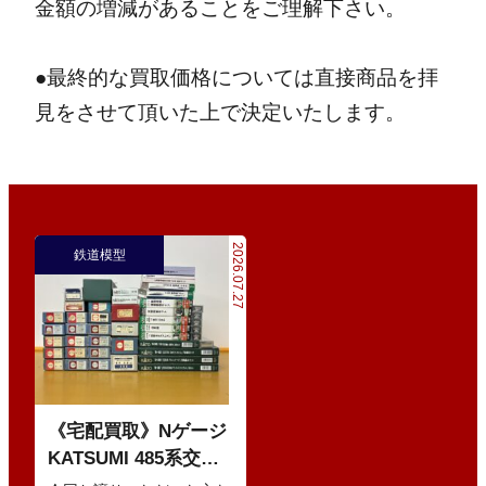
金額の増減があることをご理解下さい。
●最終的な買取価格については直接商品を拝
見をさせて頂いた上で決定いたします。
2026.07.27
鉄道模型
《宅配買取》Nゲージ
KATSUMI 485系交直
流特急型電車 などの