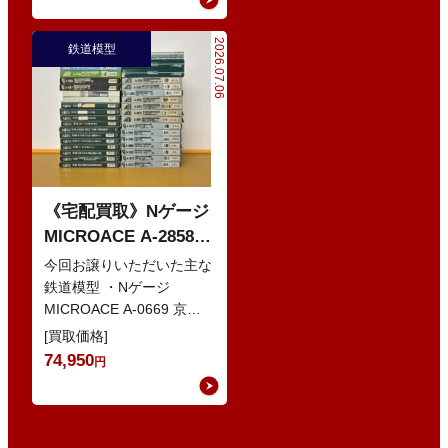
2026.07.06
鉄道模型
《宅配買取》Nゲージ
MICROACE A-2858
京阪8000系 新塗装 な
今回お譲りいただいた主な
どの鉄道模型
鉄道模型 ・Nゲージ
MICROACE A-0669 京阪
8030系 ・Nゲージ
[買取価格]
GREENMAX 組立キ…
74,950
円