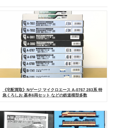
《宅配買取》Nゲージ マイクロエース A-0767 283系 特
急くろしお 基本6両セット などの鉄道模型多数