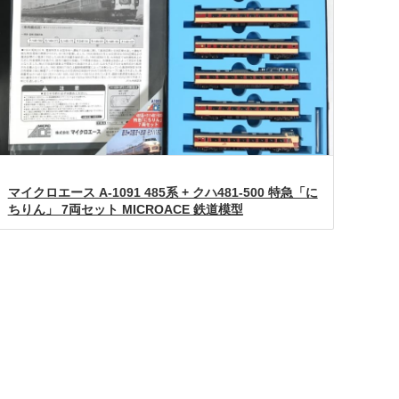
マイクロエース A-1091 485系 + クハ481-500 特急「に
ちりん」 7両セット MICROACE 鉄道模型