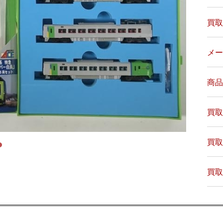
買取
メー
商品
買取
買取
買取