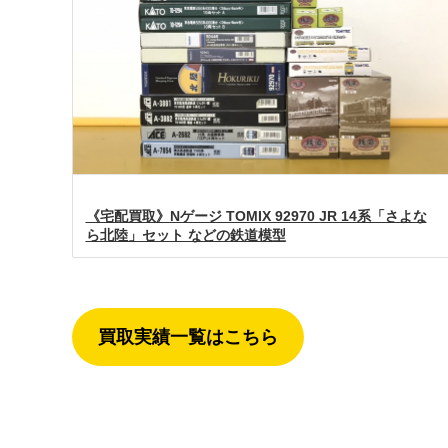
《宅配買取》Nゲージ TOMIX 92970 JR 14系「さよな
ら北陸」セット などの鉄道模型
買取実績一覧はこちら