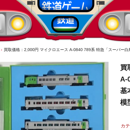
買取価格：2,000円 マイクロエース A-0840 789系 特急「スーパー白
買
A
基
模
カテ