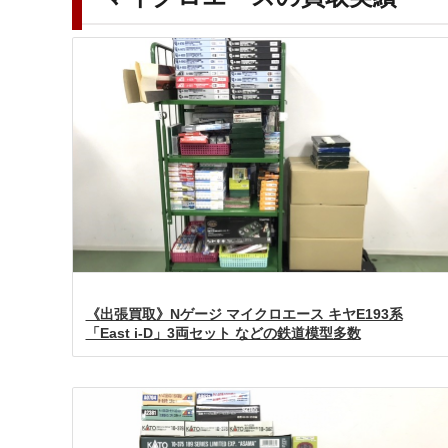
《出張買取》Nゲージ マイクロエース キヤE193系
「East i-D」3両セット などの鉄道模型多数