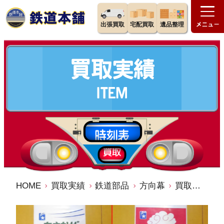
出張買取
宅配買取
遺品整理
HOME
買取実績
鉄道部品
方向幕
買取価格：100,000円 24系客車・方向幕・テールマーク・澤田商工㈱・みずほ・はやぶさ・富士・あさかぜ・瀬戸・紀伊・出雲・明星・彗星・あかつき