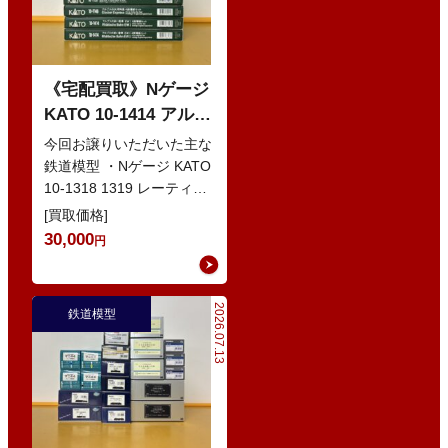
《宅配買取》Nゲージ
KATO 10-1414 アルプ
スの赤い客車 EWI な
今回お譲りいただいた主な
どの鉄道模型
鉄道模型 ・Nゲージ KATO
10-1318 1319 レーティッ
シュ鉄道 ベルニナ急行 ・
[買取価格]
Nゲージ K…
30,000
円
2026.07.13
鉄道模型