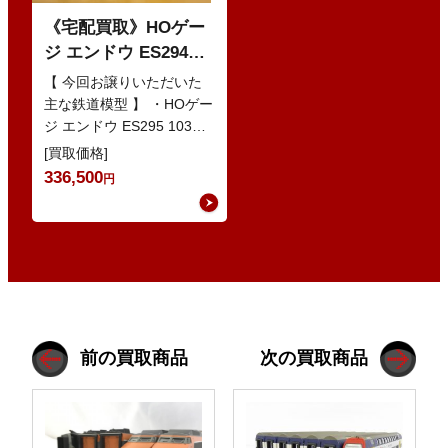
《宅配買取》HOゲー
ジ エンドウ ES294
103系1200番代 東西線
【 今回お譲りいただいた
色 基本5輌 Nセット
主な鉄道模型 】 ・HOゲー
ジ エンドウ ES295 103系
などの鉄道模型
1200番代 東西線色 中間5
[買取価格]
輌 Oセット …
336,500
円
前の買取商品
次の買取商品