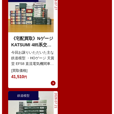
2026.07.27
《宅配買取》Nゲージ
KATSUMI 485系交直
流特急型電車 などの
今回お譲りいただいた主な
鉄道模型
鉄道模型 ・HOゲージ 天賞
堂 EF58 直流電気機関車
・Nゲージ KATO 10-386
[買取価格]
285系0番…
41,510
円
2026.07.21
鉄道模型