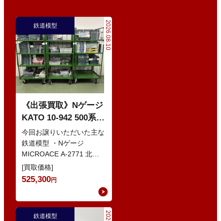
2026.08.10
鉄道模型
《出張買取》Nゲージ
KATO 10-942 500系
新幹線「500 TYPE
今回お譲りいただいた主な
EVA」タイプ 8両セッ
鉄道模型 ・Nゲージ
MICROACE A-2771 北近
ト などの鉄道模型
畿タンゴ鉄道 KTR001型
[買取価格]
タンゴエクスプロー…
525,300
円
鉄道模型