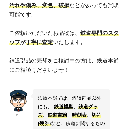
汚れや傷み、変色、破損
などがあっても買取
可能です。
ご依頼いただいたお品物は、
鉄道専門のスタ
ッフ
が
丁寧に査定
いたします。
鉄道部品の売却をご検討中の方は、鉄道本舗
にご相談くださいませ！
鉄道本舗では、鉄道部品以外
にも、
鉄道模型
、
鉄道グッ
ズ
、
鉄道書籍
、
時刻表
、
切符
石川
(硬券)
など、鉄道に関するもの