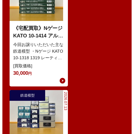
《宅配買取》Nゲージ
KATO 10-1414 アルプ
スの赤い客車 EWI な
今回お譲りいただいた主な
どの鉄道模型
鉄道模型 ・Nゲージ KATO
10-1318 1319 レーティッ
シュ鉄道 ベルニナ急行 ・
[買取価格]
Nゲージ K…
30,000
円
2026.07.13
鉄道模型