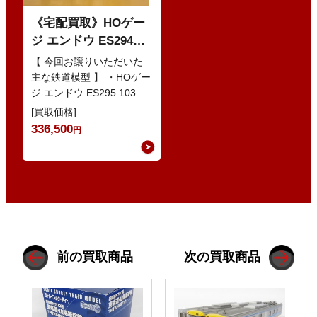
《宅配買取》HOゲー
ジ エンドウ ES294
103系1200番代 東西線
【 今回お譲りいただいた
色 基本5輌 Nセット
主な鉄道模型 】 ・HOゲー
ジ エンドウ ES295 103系
などの鉄道模型
1200番代 東西線色 中間5
[買取価格]
輌 Oセット …
336,500
円
前の買取商品
次の買取商品