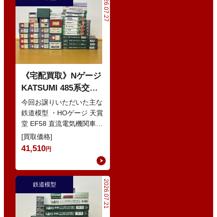
2026.07.27
《宅配買取》Nゲージ
KATSUMI 485系交直
流特急型電車 などの
今回お譲りいただいた主な
鉄道模型
鉄道模型 ・HOゲージ 天賞
堂 EF58 直流電気機関車
・Nゲージ KATO 10-386
[買取価格]
285系0番…
41,510
円
2026.07.21
鉄道模型