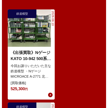
2026.08.10
鉄道模型
《出張買取》Nゲージ
KATO 10-942 500系
新幹線「500 TYPE
今回お譲りいただいた主な
EVA」タイプ 8両セッ
鉄道模型 ・Nゲージ
MICROACE A-2771 北近
ト などの鉄道模型
畿タンゴ鉄道 KTR001型
[買取価格]
タンゴエクスプロー…
525,300
円
鉄道模型