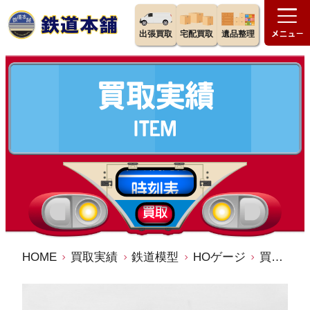
出張買取
宅配買取
遺品整理
HOME
買取実績
鉄道模型
HOゲージ
買取価格：3,000円 カワイモデル・クロ151・先頭車一両・特急形電車・鉄道模型