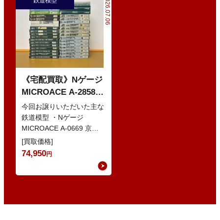
2026.07.06
鉄道模型
《宅配買取》Nゲージ
MICROACE A-2858
京阪8000系 新塗装 な
今回お譲りいただいた主な
どの鉄道模型
鉄道模型 ・Nゲージ
MICROACE A-0669 京阪
8030系 ・Nゲージ
[買取価格]
GREENMAX 組立キ…
74,950
円