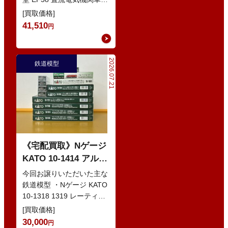
・Nゲージ KATO 10-386
[買取価格]
285系0番…
41,510
円
2026.07.21
鉄道模型
《宅配買取》Nゲージ
KATO 10-1414 アルプ
スの赤い客車 EWI な
今回お譲りいただいた主な
どの鉄道模型
鉄道模型 ・Nゲージ KATO
10-1318 1319 レーティッ
シュ鉄道 ベルニナ急行 ・
[買取価格]
Nゲージ K…
30,000
円