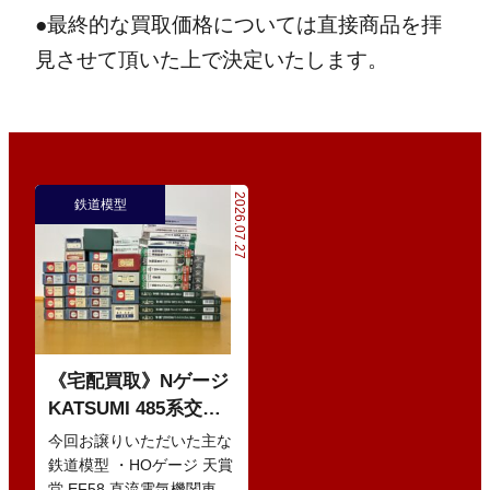
●最終的な買取価格については直接商品を拝
見させて頂いた上で決定いたします。
2026.07.27
鉄道模型
《宅配買取》Nゲージ
KATSUMI 485系交直
流特急型電車 などの
今回お譲りいただいた主な
鉄道模型
鉄道模型 ・HOゲージ 天賞
堂 EF58 直流電気機関車