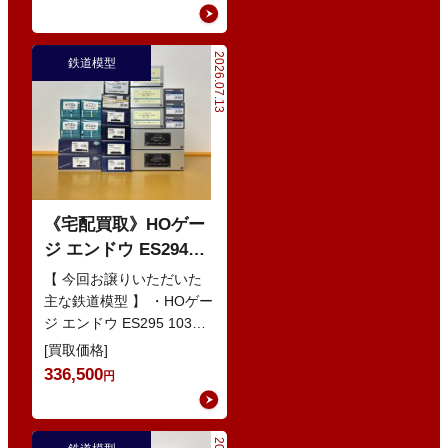
2026.07.13
鉄道模型
《宅配買取》HOゲー
ジ エンドウ ES294
103系1200番代 東西線
【 今回お譲りいただいた
色 基本5輌 Nセット
主な鉄道模型 】 ・HOゲー
ジ エンドウ ES295 103系
などの鉄道模型
1200番代 東西線色 中間5
[買取価格]
輌 Oセット …
336,500
円