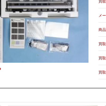
買取
メー
商品
買取
買取
買取