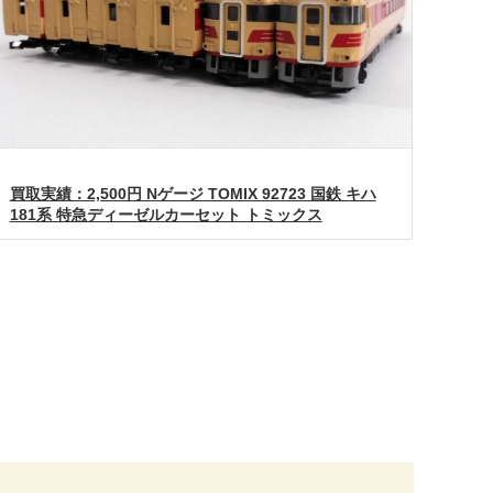
買取実績：2,500円 Nゲージ TOMIX 92723 国鉄 キハ
181系 特急ディーゼルカーセット トミックス