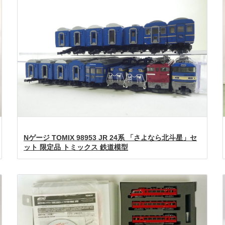
Nゲージ TOMIX 98953 JR 24系 「さよなら北斗星」セ
ット 限定品 トミックス 鉄道模型