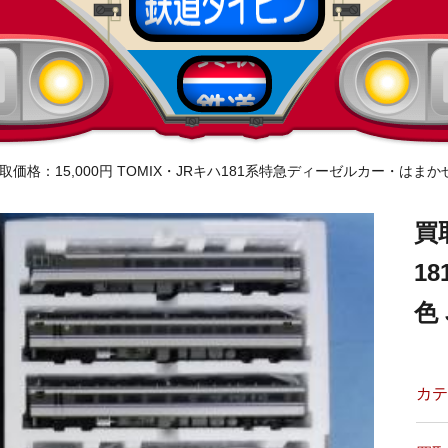
取価格：15,000円 TOMIX・JRキハ181系特急ディーゼルカー・はまか
買
1
色
カテ