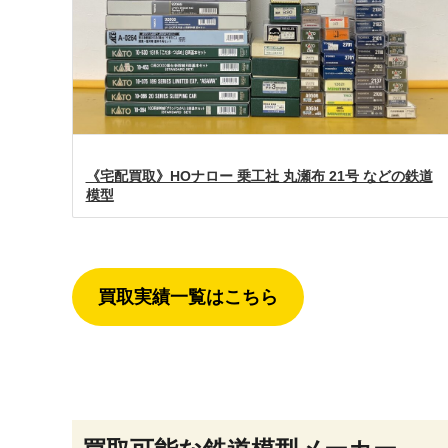
《宅配買取》HOナロー 乗工社 丸瀬布 21号 などの鉄道
模型
買取実績一覧はこちら