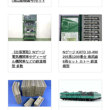
(旭山動物園号)セット
《出張買取》Nゲージ
Nゲージ KATO 10-490
電気機関車やディーゼ
205系1200番台 南武線
ル機関車などの鉄道模
6両セット カトー 鉄道
型 多数
模型