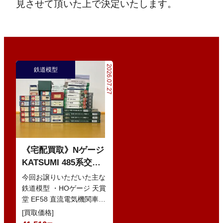
見させて頂いた上で決定いたします。
2026.07.27
鉄道模型
《宅配買取》Nゲージ
KATSUMI 485系交直
流特急型電車 などの
今回お譲りいただいた主な
鉄道模型
鉄道模型 ・HOゲージ 天賞
堂 EF58 直流電気機関車
・Nゲージ KATO 10-386
[買取価格]
285系0番…