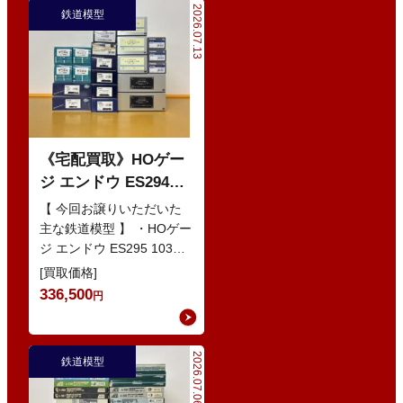
2026.07.13
鉄道模型
《宅配買取》HOゲー
ジ エンドウ ES294
103系1200番代 東西線
【 今回お譲りいただいた
色 基本5輌 Nセット
主な鉄道模型 】 ・HOゲー
ジ エンドウ ES295 103系
などの鉄道模型
1200番代 東西線色 中間5
[買取価格]
輌 Oセット …
336,500
円
2026.07.06
鉄道模型