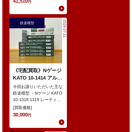
41,510
円
2026.07.21
鉄道模型
《宅配買取》Nゲージ
KATO 10-1414 アルプ
スの赤い客車 EWI な
今回お譲りいただいた主な
どの鉄道模型
鉄道模型 ・Nゲージ KATO
10-1318 1319 レーティッ
シュ鉄道 ベルニナ急行 ・
[買取価格]
Nゲージ K…
30,000
円