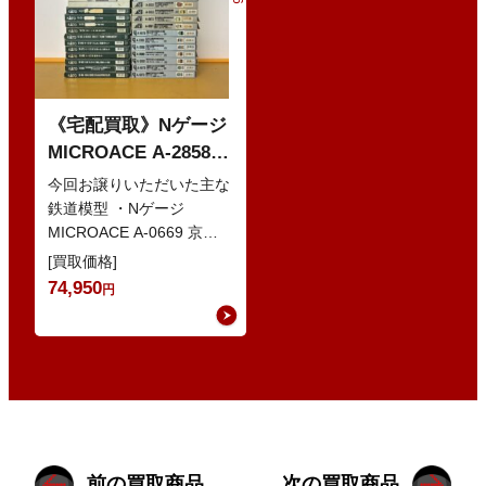
《宅配買取》Nゲージ
MICROACE A-2858
京阪8000系 新塗装 な
今回お譲りいただいた主な
どの鉄道模型
鉄道模型 ・Nゲージ
MICROACE A-0669 京阪
8030系 ・Nゲージ
[買取価格]
GREENMAX 組立キ…
74,950
円
前の買取商品
次の買取商品