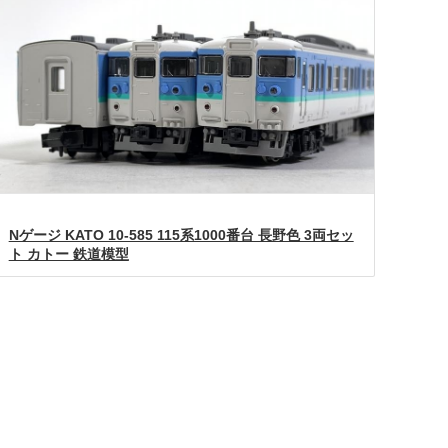
Nゲージ KATO 10-585 115系1000番台 長野色 3両セッ
ト カトー 鉄道模型