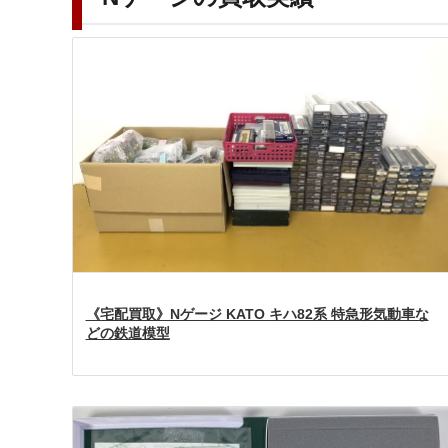
《宅配買取》Nゲージ KATO キハ82系 特急形気動車な
どの鉄道模型