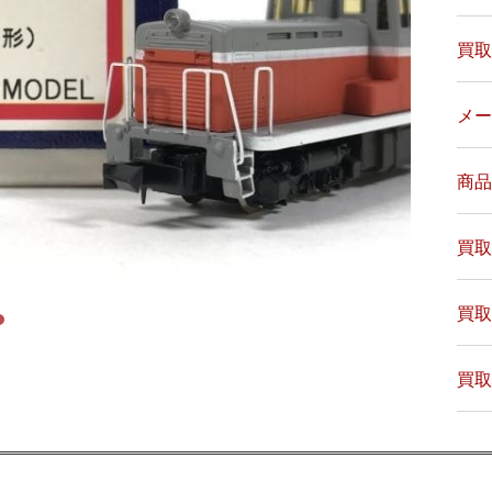
買取
メー
商品
買取
買取
買取