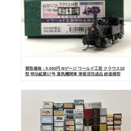
買取価格：5,050円 Nゲージ ワールド工芸 クラウス10
型 明治鉱業17号 蒸気機関車 塗装済完成品 鉄道模型