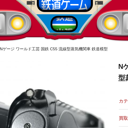
Nゲージ ワールド工芸 国鉄 C55 流線型蒸気機関車 鉄道模型
N
型
カテ
買取