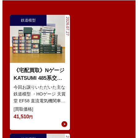
2026.07.27
鉄道模型
《宅配買取》Nゲージ
KATSUMI 485系交直
流特急型電車 などの
今回お譲りいただいた主な
鉄道模型
鉄道模型 ・HOゲージ 天賞
堂 EF58 直流電気機関車
・Nゲージ KATO 10-386
[買取価格]
285系0番…
41,510
円