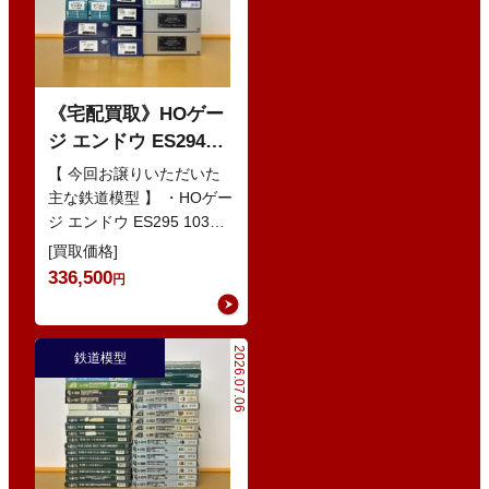
《宅配買取》HOゲー
ジ エンドウ ES294
103系1200番代 東西線
【 今回お譲りいただいた
色 基本5輌 Nセット
主な鉄道模型 】 ・HOゲー
ジ エンドウ ES295 103系
などの鉄道模型
1200番代 東西線色 中間5
[買取価格]
輌 Oセット …
336,500
円
2026.07.06
鉄道模型