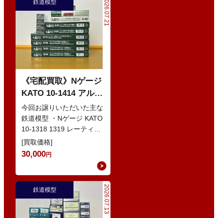
2026.07.21
鉄道模型
《宅配買取》Nゲージ
KATO 10-1414 アルプ
スの赤い客車 EWI な
今回お譲りいただいた主な
どの鉄道模型
鉄道模型 ・Nゲージ KATO
10-1318 1319 レーティッ
シュ鉄道 ベルニナ急行 ・
[買取価格]
Nゲージ K…
30,000
円
2026.07.13
鉄道模型