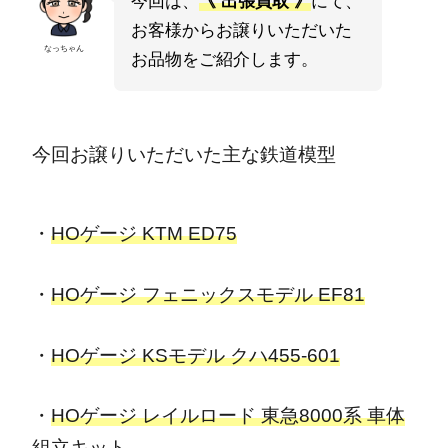
今回は、
《 出張買取 》
にて、
お客様からお譲りいただいた
なっちゃん
お品物をご紹介します。
今回お譲りいただいた主な鉄道模型
・
HOゲージ KTM ED75
・
HOゲージ フェニックスモデル EF81
・
HOゲージ KSモデル クハ455-601
・
HOゲージ レイルロード 東急8000系 車体
組立キット