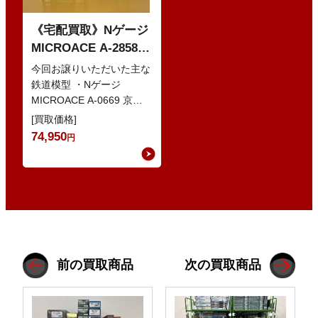
《宅配買取》Nゲージ
MICROACE A-2858
京阪8000系 新塗装 な
今回お譲りいただいた主な
どの鉄道模型
鉄道模型 ・Nゲージ
MICROACE A-0669 京阪
8030系 ・Nゲージ
[買取価格]
GREENMAX 組立キ…
74,950
円
前の買取商品
次の買取商品