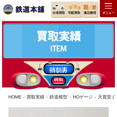
出張買取
宅配買取
遺品整理
HOME
買取実績
鉄道模型
HOゲージ
天賞堂 (Te