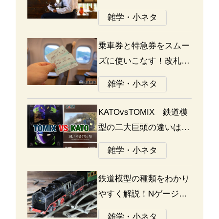
る選び方のポイント
雑学・小ネタ
乗車券と特急券をスムー
ズに使いこなす！改札の
通り方ガイド
雑学・小ネタ
KATOvsTOMIX 鉄道模
型の二大巨頭の違いは何
か？あなたはどっち派？
雑学・小ネタ
鉄道模型の種類をわかり
やすく解説！Nゲージ、
Oゲージ、Zゲージなど
雑学・小ネタ