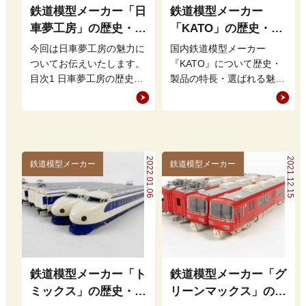
鉄道模型メーカー「日
鉄道模型メーカー
車夢工房」の歴史・特
「KATO」の歴史・特
徴・魅力を徹底解説
徴・魅力を徹底解説
今回は日車夢工房の魅力に
国内鉄道模型メーカー
ついてお伝えいたします。
『KATO』について歴史・
目次1 日車夢工房の歴史2
製品の特長・選ばれる魅力
日車夢工房の特徴3 日車夢
について解説をさせて頂き
工房のファンを惹きつける
ます。 よく聞かれる質問
理…
としてKAT…
2022.01.06
2021.12.15
鉄道模型メーカー
鉄道模型メーカー
鉄道模型メーカー「ト
鉄道模型メーカー「グ
ミックス」の歴史・特
リーンマックス」の歴