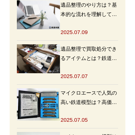
遺品整理のやり方は？基
本的な流れを理解して買
取・処分をスムーズに進
2025.07.09
めよう
遺品整理で買取処分でき
るアイテムとは？鉄道グ
ッズを高く売るポイント
2025.07.07
も
マイクロエースで人気の
高い鉄道模型は？高価買
取の秘訣も解説
2025.07.05