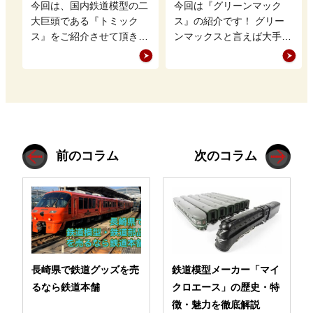
徴・魅力を徹底解説
史・特徴・魅力を徹底
今回は、国内鉄道模型の二
今回は『グリーンマック
解説
大巨頭である『トミック
ス』の紹介です！ グリー
ス』をご紹介させて頂きま
ンマックスと言えば大手鉄
す。 鉄道模型業界でKATO
道模型メーカーが取り上げ
と張り合うトミックスです
ないような地方の私鉄やレ
が、どの…
アな車両を販…
前のコラム
次のコラム
長崎県で鉄道グッズを売
鉄道模型メーカー「マイ
るなら鉄道本舗
クロエース」の歴史・特
徴・魅力を徹底解説