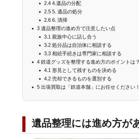
2.4
4.遺品の分配
2.5
5. 遺品の処分
2.6
6. 清掃
3
遺品整理の進め方で注意したい点
3.1
親族中心に話し合う
3.2
処分品は自治体に相談する
3.3
相続手続きは専門家に相談する
4
鉄道グッズを整理する進め方のポイントは
4.1
形見として残すものを決める
4.2
売却できるものを選別する
5
出張買取は「鉄道本舗」にお任せください
遺品整理には進め方が