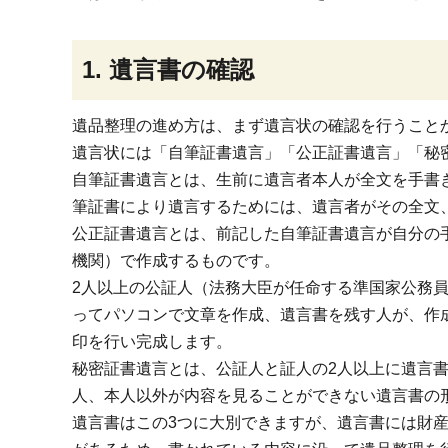
1. 遺言書の確認
遺品整理の進め方は、まず遺言状の確認を行うこと
遺言状には「自筆証書遺言」「公正証書遺言」「秘
自筆証書遺言とは、生前に遺言者本人が全文を手書き
筆証書により遺言するためには、遺言者がその全文
公正証書遺言とは、前記した自筆証書遺言が自分の
機関）で作成するものです。
2人以上の公証人（法務大臣が任命する準国家公務
ってパソコンで文章を作成、遺言書を残す人が、作
印を行い完成します。
秘密証書遺言とは、公証人と証人の2人以上に遺言
人、本人以外が内容を見ることができない遺言書の
遺言書はこの3つに大別できますが、遺言書には財