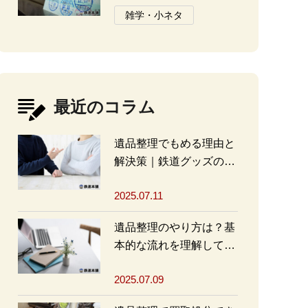
と注意点
雑学・小ネタ
最近のコラム
遺品整理でもめる理由と
解決策｜鉄道グッズの整
理方法もアドバイス
2025.07.11
遺品整理のやり方は？基
本的な流れを理解して買
取・処分をスムーズに進
2025.07.09
めよう