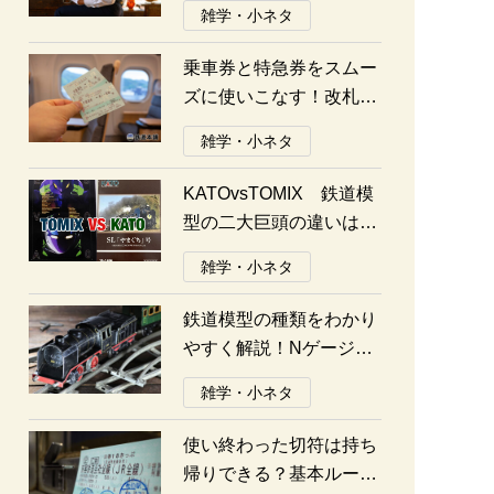
雑学・小ネタ
乗車券と特急券をスムー
ズに使いこなす！改札の
通り方ガイド
雑学・小ネタ
KATOvsTOMIX 鉄道模
型の二大巨頭の違いは何
か？あなたはどっち派？
雑学・小ネタ
鉄道模型の種類をわかり
やすく解説！Nゲージ、
Oゲージ、Zゲージなど
雑学・小ネタ
の違いについて
使い終わった切符は持ち
帰りできる？基本ルール