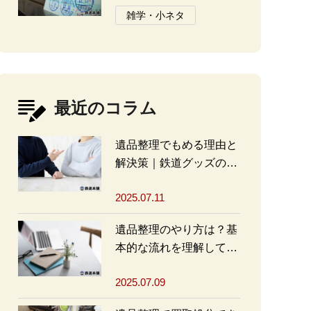
と注意点
雑学・小ネタ
最近のコラム
遺品整理でもめる理由と
解決策｜鉄道グッズの整
理方法もアドバイス
2025.07.11
遺品整理のやり方は？基
本的な流れを理解して買
取・処分をスムーズに進
2025.07.09
めよう