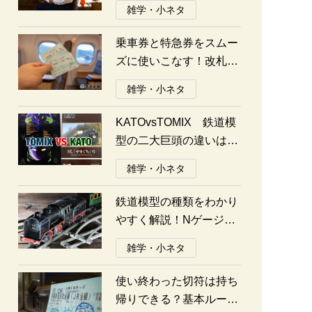
雑学・小ネタ
乗車券と特急券をスムー
ズに使いこなす！改札の
通り方ガイド
雑学・小ネタ
KATOvsTOMIX 鉄道模
型の二大巨頭の違いは何
か？あなたはどっち派？
雑学・小ネタ
鉄道模型の種類をわかり
やすく解説！Nゲージ、
Oゲージ、Zゲージなど
雑学・小ネタ
の違いについて
使い終わった切符は持ち
帰りできる？基本ルール