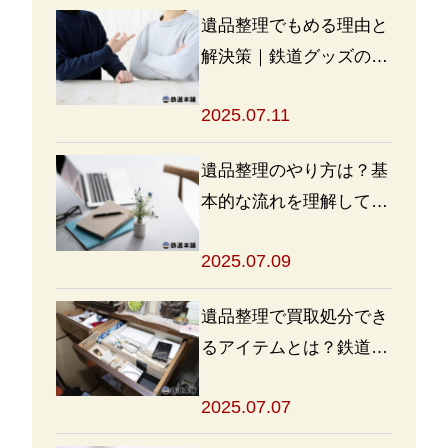
遺品整理でもめる理由と
解決策｜鉄道グッズの整
理方法もアドバイス
2025.07.11
遺品整理のやり方は？基
本的な流れを理解して買
取・処分をスムーズに進
2025.07.09
めよう
遺品整理で買取処分でき
るアイテムとは？鉄道グ
ッズを高く売るポイント
2025.07.07
も