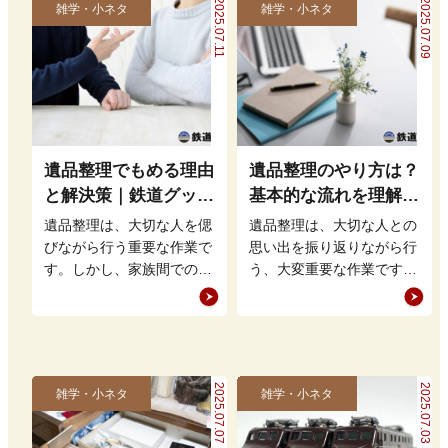
2025.07.11
2025.07.09
雑学・小ネタ
雑学・小ネタ
遺品整理でもめる理由
遺品整理のやり方は？
と解決策｜鉄道グッズ
基本的な流れを理解し
の整理方法もアドバイ
て買取・処分をスムー
遺品整理は、大切な人を偲
遺品整理は、大切な人との
ス
ズに進めよう
びながら行う重要な作業で
思い出を振り返りながら行
す。しかし、家族間での意
う、大変重要な作業です。
見の相違や思い出の品をど
しかし、どこから手をつけ
う扱うかという問題から、
れば良いのかやり方が分か
もめること…
らず、途方…
2025.07.07
2025.07.03
雑学・小ネタ
雑学・小ネタ