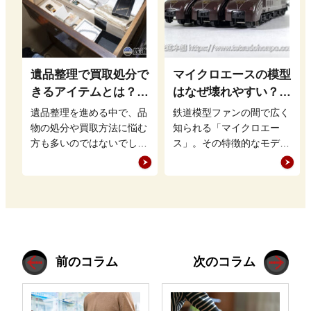
遺品整理で買取処分で
マイクロエースの模型
きるアイテムとは？鉄
はなぜ壊れやすい？｜
道グッズを高く売るポ
特徴と対策を解説
遺品整理を進める中で、品
鉄道模型ファンの間で広く
イントも
物の処分や買取方法に悩む
知られる「マイクロエー
方も多いのではないでしょ
ス」。その特徴的なモデル
うか。特に、まだ価値のあ
展開や緻密なディテールが
る品物は適切に買取に出す
魅力ですが、「壊れやす
ことで、新…
い」との評価も…
前のコラム
次のコラム