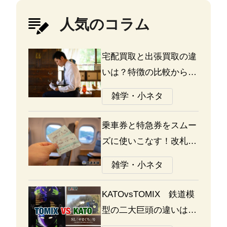
人気のコラム
宅配買取と出張買取の違
いは？特徴の比較から探
る選び方のポイント
雑学・小ネタ
乗車券と特急券をスムー
ズに使いこなす！改札の
通り方ガイド
雑学・小ネタ
KATOvsTOMIX 鉄道模
型の二大巨頭の違いは何
か？あなたはどっち派？