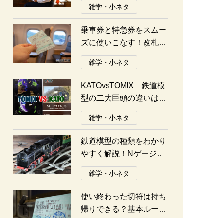
雑学・小ネタ
乗車券と特急券をスムー
ズに使いこなす！改札の
通り方ガイド
雑学・小ネタ
KATOvsTOMIX 鉄道模
型の二大巨頭の違いは何
か？あなたはどっち派？
雑学・小ネタ
鉄道模型の種類をわかり
やすく解説！Nゲージ、
Oゲージ、Zゲージなど
雑学・小ネタ
の違いについて
使い終わった切符は持ち
帰りできる？基本ルール