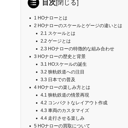
目次
[
閉じる
]
1
HOナローとは
2
HOナローのスケールとゲージの違いとは
2.1
スケールとは
2.2
ゲージとは
2.3
HOナローの特徴的な組み合わせ
3
HOナローの歴史と背景
3.1
HOスケールの誕生
3.2
狭軌鉄道への注目
3.3
日本での普及
4
HOナローの楽しみ方とは
4.1
狭軌鉄道の情景再現
4.2
コンパクトなレイアウト作成
4.3
車両のカスタマイズ
4.4
走行させる楽しみ
5
HOナローの買取について