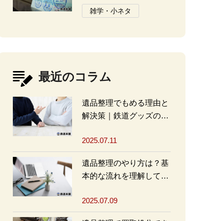
と注意点
雑学・小ネタ
最近のコラム
遺品整理でもめる理由と
解決策｜鉄道グッズの整
理方法もアドバイス
2025.07.11
遺品整理のやり方は？基
本的な流れを理解して買
取・処分をスムーズに進
2025.07.09
めよう