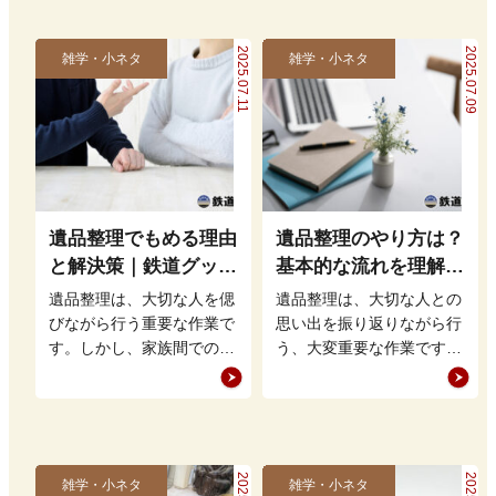
2025.07.11
2025.07.09
雑学・小ネタ
雑学・小ネタ
遺品整理でもめる理由
遺品整理のやり方は？
と解決策｜鉄道グッズ
基本的な流れを理解し
の整理方法もアドバイ
て買取・処分をスムー
遺品整理は、大切な人を偲
遺品整理は、大切な人との
ス
ズに進めよう
びながら行う重要な作業で
思い出を振り返りながら行
す。しかし、家族間での意
う、大変重要な作業です。
見の相違や思い出の品をど
しかし、どこから手をつけ
う扱うかという問題から、
れば良いのかやり方が分か
もめること…
らず、途方…
雑学・小ネタ
雑学・小ネタ