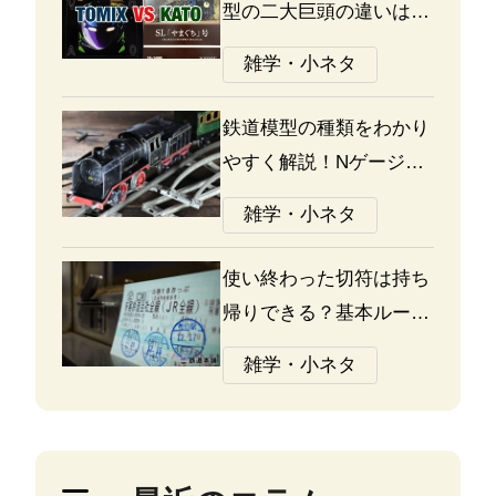
型の二大巨頭の違いは何
か？あなたはどっち派？
雑学・小ネタ
鉄道模型の種類をわかり
やすく解説！Nゲージ、
Oゲージ、Zゲージなど
雑学・小ネタ
の違いについて
使い終わった切符は持ち
帰りできる？基本ルール
と注意点
雑学・小ネタ