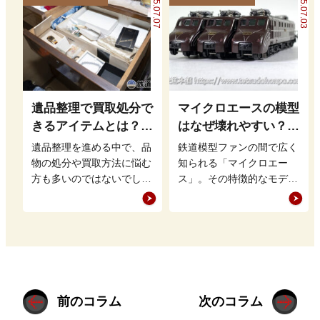
2025.07.07
2025.07.03
遺品整理で買取処分で
マイクロエースの模型
きるアイテムとは？鉄
はなぜ壊れやすい？｜
道グッズを高く売るポ
特徴と対策を解説
遺品整理を進める中で、品
鉄道模型ファンの間で広く
イントも
物の処分や買取方法に悩む
知られる「マイクロエー
方も多いのではないでしょ
ス」。その特徴的なモデル
うか。特に、まだ価値のあ
展開や緻密なディテールが
る品物は適切に買取に出す
魅力ですが、「壊れやす
ことで、新…
い」との評価も…
前のコラム
次のコラム