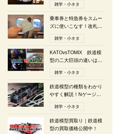
雑学・小ネタ
乗車券と特急券をスムー
ズに使いこなす！改札の
通り方ガイド
雑学・小ネタ
KATOvsTOMIX 鉄道模
型の二大巨頭の違いは何
か？あなたはどっち派？
雑学・小ネタ
鉄道模型の種類をわかり
やすく解説！Nゲージ、
Oゲージ、Zゲージなど
雑学・小ネタ
の違いについて
鉄道模型買取り｜鉄道模
型の買取価格公開中！