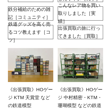
こんなレア物を買い
鉄分補給のための雑
取りしました［実
記［コミュニティ］
績］
鉄道グッズを高く売
出張買取の旅に行っ
るコツ教えます［コ
てきました［買取］
ツ］
2026.06.08
2026.04.20
《出張買取》HOゲー
《出張買取》HOゲー
ジ KTM 天賞堂 など
ジ 中村精密・KTM・
の鉄道模型
珊瑚模型 などの鉄道