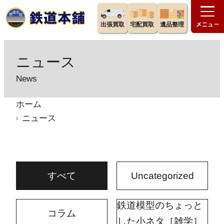
出張買取
宅配買取
遺品整理
ニュース
News
ホーム
ニュース
すべて
Uncategorized
鉄道模型のちょっと
コラム
した小ネタ［雑学］